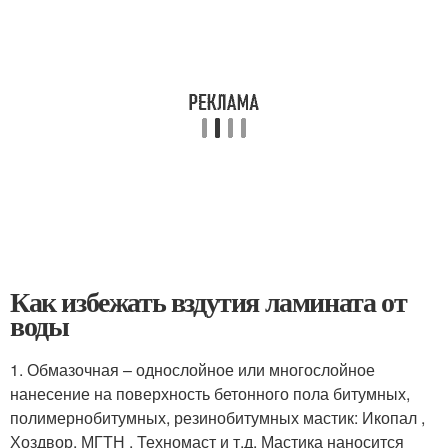
Как избежать вздутия ламината от
воды
1. Обмазочная – однослойное или многослойное
нанесение на поверхность бетонного пола битумных,
полимернобитумных, резинобитумных мастик: Икопал ,
Хоздвор, МГТН , Техномаст и т.д. Мастика наносится