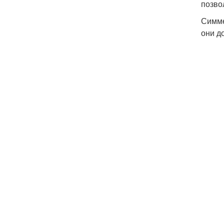
позво
Симме
они д