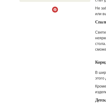
Не за
или в
Спал
Свети
неярк
стола
сможе
Корид
В шир
этого
Кроме
издел
Детск