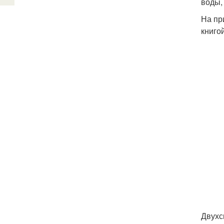
воды,
На пр
книго
Двухс