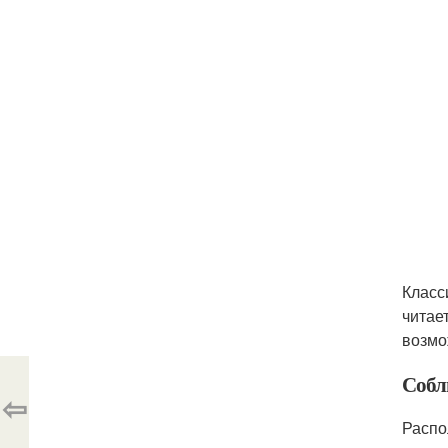
Класс
читае
возмо
Собл
⇦
Распо