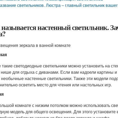
азвание светильников. Люстра – главный светильник вашег
 называется настенный светильник. З
а?
свещения зеркала в ванной комнате
ная
е такие светодиодные светильники можно установить на сте
в нише для отдыха с диванами. Если вам надоели картины и
а необычные настенные светильники. Также эти модели подо
нительно осветить место для чтения или настольных игр.
ая
ольшой комнате с низким потолком можно использовать с
дную модель для общего освещения. Для этого установите е
удобнее, добавьте несколько бра возле зеркала и шкафа.