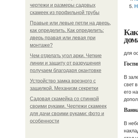
чертежи и размеры садовых
Н
скамеек из профильной трубы
Правые или левые петли на дверь,
Как
как определить. Как определить:
дом
дверь правая или левая при
монтаже?
для о
Чем отделать угол арки. Четкие
Гости
линии и защиту от разрушения
получаем благодаря окантовке
В зал
Устройство замка врезного с
свет 
защелкой. Механизм секретки
его н
допол
Садовая скамейка со спинкой
своими руками. Чертежи скамеек
Ванн
для дачи своими руками: фото и
особенности
В неб
накла
стал 