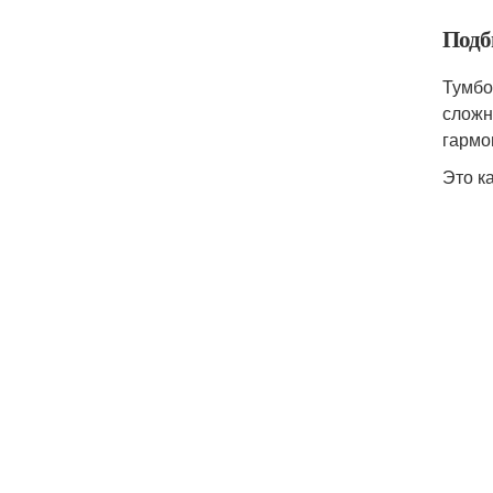
Подб
Тумбо
сложн
гармо
Это к