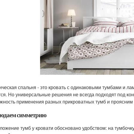
ическая спальня - это кровать с одинаковыми тумбами и ла
тся. Но универсальные решения не всегда подходят под кон
жность применения разных прикроватных тумб и проясним 
юдаем симметрию
ложение тумб у кровати обосновано удобством: на тумбочку