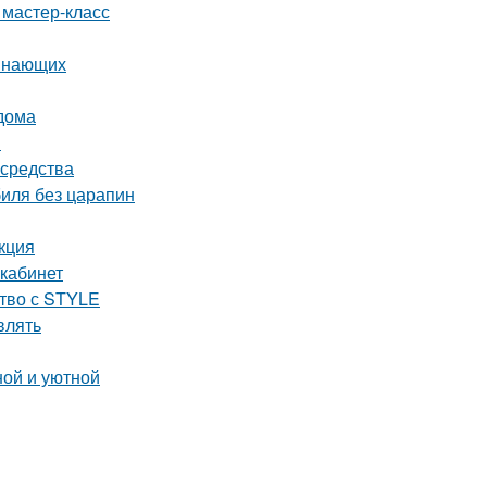
 мастер-класс
чинающих
 дома
и
 средства
биля без царапин
кция
 кабинет
ство с STYLE
влять
ной и уютной