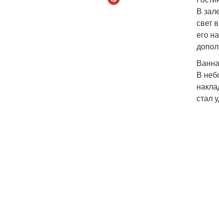
В зал
свет 
его н
допол
Ванн
В неб
накла
стал 