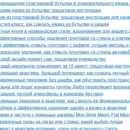
евращение пластиковой бутылки в очаровательного ёжика:
орим ежика из бутылки: пошаговая инструкция
ик из пластиковой бутылки: пошаговая инструкция для на
стер-класс: как сделать ежика из бутылки и шишек
тная кухня в нормандском стиле: вдохновение для вашего
фективные способы удаления грунтовки со стекла и плитк
к эффективно отмыть грунтовку с кафеля: лучшие методы и
зопасное удаление: как отмыть грунтовку со стекла автомо
здай дизайн-проект сам: пошаговое руководство
здай идеальную планировку за 15 минут: пошаговая инстру
ленькая квартира, большой потенциал: как создать уютный
временные прихожие без шкафа: как обустроить простран
зыка для души: концерты группы Любэ продолжают вдохно
здание уютной атмосферы в коридоре без окон
ленькая прихожая в квартире: как сделать ее функциональ
обное и эффективное хранение швабр и ведер в квартире
жим и чистота с помощью швабры Mop Style Magic Flat Mop
ревянные полы на лагах или стяжка: какой выбор лучше
монт в квартире-вторичке: шаги для успешного старта