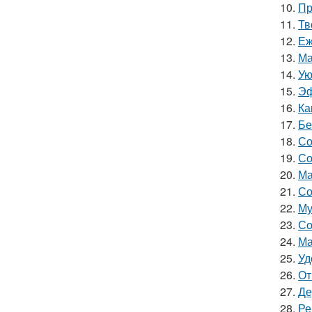
10.
Пр
11.
Тв
12.
Еж
13.
Ма
14.
Ую
15.
Эф
16.
Ка
17.
Бе
18.
Со
19.
Со
20.
Ма
21.
Со
22.
Му
23.
Со
24.
Ма
25.
Уд
26.
От
27.
Де
28.
Ре