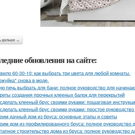
ь дальше →
ледние обновления на сайте:
вило 60-30-10: как выбрать три цвета для любой комнаты.
ржуйка" cнова в моде.
ую печь выбрать для бани: полное руководство для начина
реты создания прочных клееных балок для перекрытий
 сделать клееный брус своими руками: пошаговая инструкц
 сделать клееный брус своими руками: простое руководств
оим дачный дом из бруса: основные этапы и советы
оим дом из профилированного бруса: полное руководство
тапное строительство дома из бруса: полное руководство 