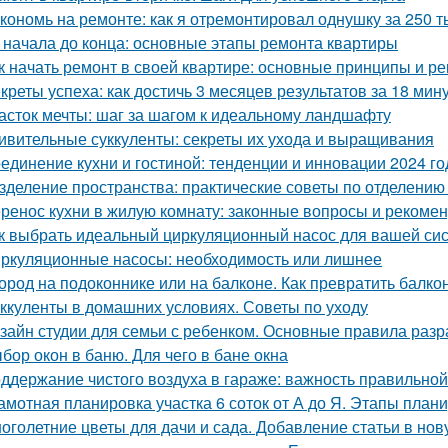
кономь на ремонте: как я отремонтировал однушку за 250 т
 начала до конца: основные этапы ремонта квартиры
к начать ремонт в своей квартире: основные принципы и р
креты успеха: как достичь 3 месяцев результатов за 18 мин
асток мечты: шаг за шагом к идеальному ландшафту
ивительные суккуленты: секреты их ухода и выращивания
единение кухни и гостиной: тенденции и инновации 2024 го
зделение пространства: практические советы по отделению 
ренос кухни в жилую комнату: законные вопросы и рекоме
к выбрать идеальный циркуляционный насос для вашей си
ркуляционные насосы: необходимость или лишнее
ород на подоконнике или на балконе. Как превратить балко
ккуленты в домашних условиях. Советы по уходу
зайн студии для семьи с ребенком. Основные правила разр
бор окон в баню. Для чего в бане окна
ддержание чистого воздуха в гараже: важность правильной
амотная планировка участка 6 соток от А до Я. Этапы план
оголетние цветы для дачи и сада. Добавление статьи в но