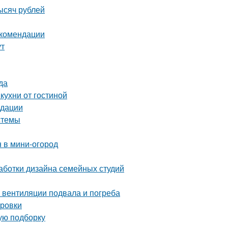
ысяч рублей
екомендации
ут
да
кухни от гостиной
ндации
стемы
н в мини-огород
аботки дизайна семейных студий
 вентиляции подвала и погреба
ировки
вую подборку