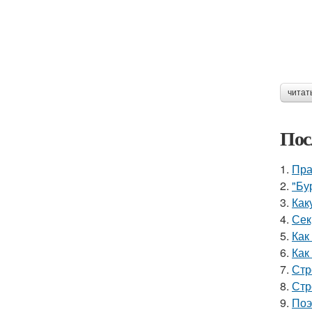
читат
Пос
1.
Пра
2.
"Бу
3.
Как
4.
Сек
5.
Как
6.
Как
7.
Стр
8.
Стр
9.
Поэ