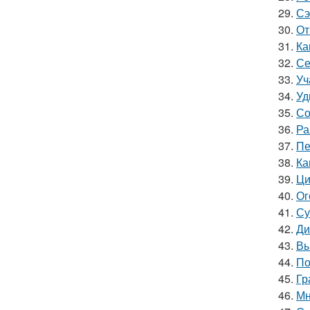
29.
Сэ
30.
От
31.
Ка
32.
Се
33.
Уч
34.
Уд
35.
Со
36.
Ра
37.
Пе
38.
Ка
39.
Ци
40.
Ог
41.
Су
42.
Ди
43.
Вы
44.
По
45.
Гр
46.
Мн