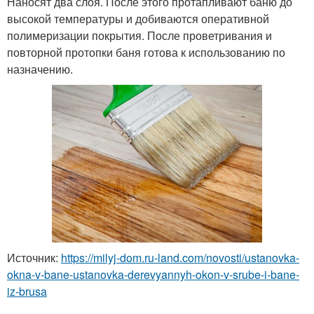
Наносят два слоя. После этого протапливают баню до
высокой температуры и добиваются оперативной
полимеризации покрытия. После проветривания и
повторной протопки баня готова к использованию по
назначению.
Источник:
https://milyj-dom.ru-land.com/novosti/ustanovka-
okna-v-bane-ustanovka-derevyannyh-okon-v-srube-i-bane-
iz-brusa