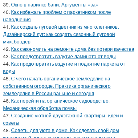
39.
Окно в парилке бани. Аргументы «за»
40.
Как избежать проблем с паркетником после
наводнения
41.
Как создать луговой цветник из многолетников.
Дизайнерский луг: как создать сезонный луговой
миксбордер
42.
Как сэкономить на ремонте дома без потери качества
43.
Как предотвратить вздутие ламината от воды
44.
Как предотвратить вздутие и поднятие паркета от
воды
45.
С чего начать органическое земледелие на
собственном огороде. Практика органического
земледелия в России раньше и сегодня
46.
Как перейти на органическое садоводство.
Механическая обработка почвы
47.
Создание уютной двухэтажной квартиры: идеи и
советы
48.
Советы для уюта в доме. Как сделать свой дом
красивым: 9 простых советов для создания уюта