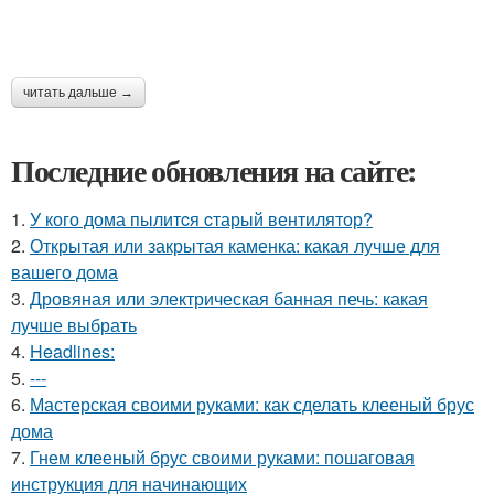
читать дальше →
Последние обновления на сайте:
1.
У кого дома пылитcя cтарый вентилятор?
2.
Открытая или закрытая каменка: какая лучше для
вашего дома
3.
Дровяная или электрическая банная печь: какая
лучше выбрать
4.
Headlines:
5.
---
6.
Мастерская своими руками: как сделать клееный брус
дома
7.
Гнем клееный брус своими руками: пошаговая
инструкция для начинающих