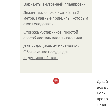
Варианты внутренней планировки
Дизайн маленькой кухни 2 на 2
метра. Главные принципы, которым
стоит следовать
Стрижка кустарников: простой
способ достичь идеального вида
Для индукционных плит значок.
Обозначение посуды для
индукционной плит
Дизай
все в
больш
прово
тенде