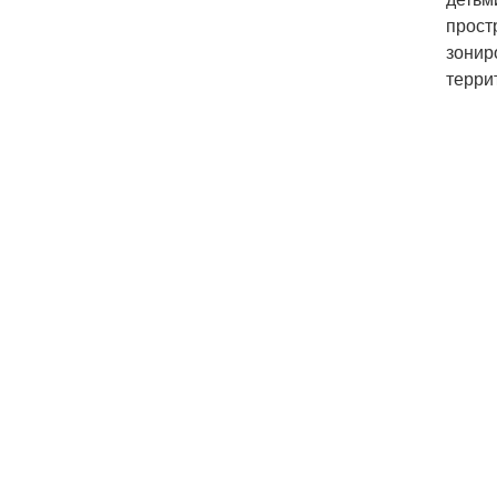
прост
зонир
терри