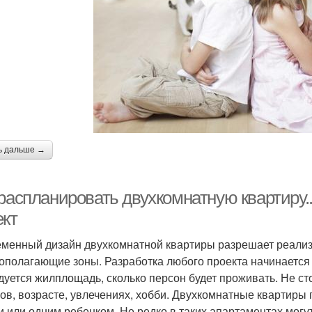
ь дальше →
 распланировать двухкомнатную квартиру.
ект
менный дизайн двухкомнатной квартиры разрешает реализо
ополагающие зоны. Разработка любого проекта начинается 
дуется жилплощадь, сколько персон будет проживать. Не с
ов, возрасте, увлечениях, хобби. Двухкомнатные квартиры
и или одним ребенком. Не редко в таких апартаментах могу