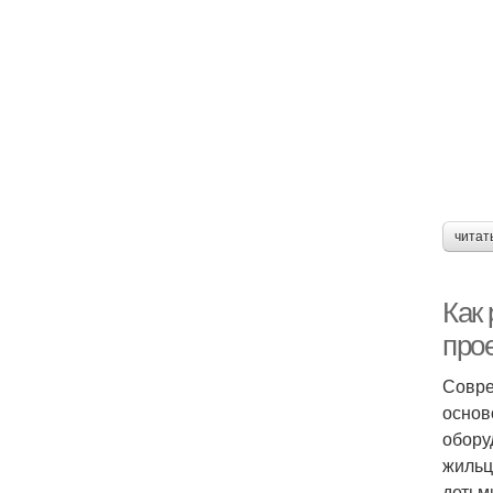
читат
Как
про
Совре
основ
обору
жильц
детьм