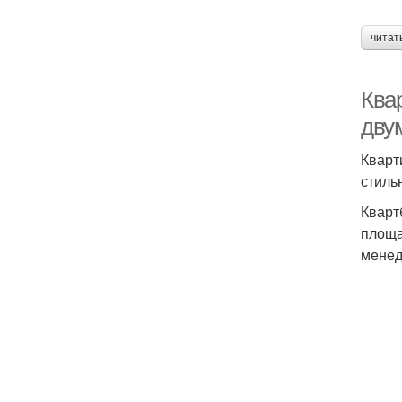
читат
Квар
дву
Кварт
стиль
Кварт
площа
менед