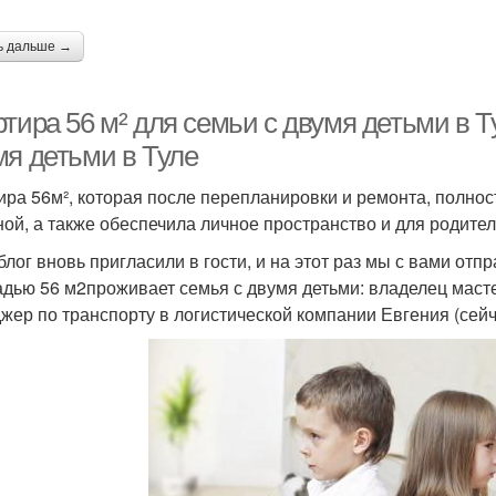
ь дальше →
тира 56 м² для семьи с двумя детьми в Т
мя детьми в Туле
ира 56м², которая после перепланировки и ремонта, полнос
ной, а также обеспечила личное пространство и для родителе
блог вновь пригласили в гости, и на этот раз мы с вами отп
дью 56 м2проживает семья с двумя детьми: владелец масте
жер по транспорту в логистической компании Евгения (сейча