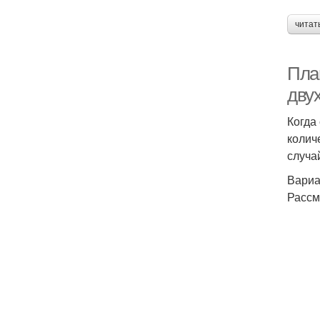
читат
Пла
дву
Когда
колич
случа
Вариа
Рассм