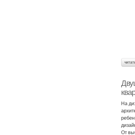
читат
Дву
ква
На ди
архит
ребен
дизай
От вы