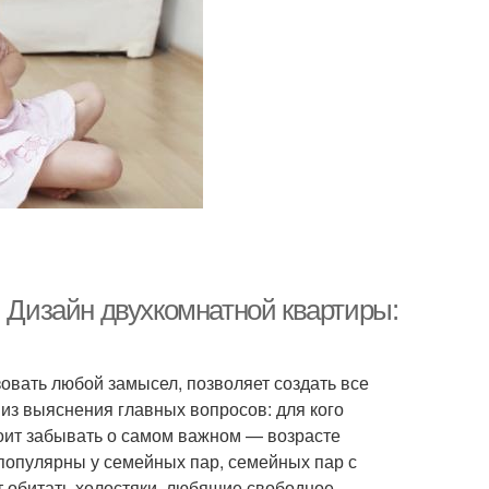
. Дизайн двухкомнатной квартиры:
вать любой замысел, позволяет создать все
из выяснения главных вопросов: для кого
тоит забывать о самом важном — возрасте
 популярны у семейных пар, семейных пар с
т обитать холостяки, любящие свободное