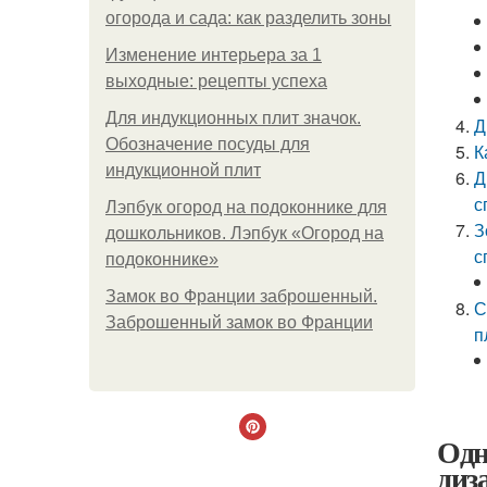
огорода и сада: как разделить зоны
Изменение интерьера за 1
выходные: рецепты успеха
Для индукционных плит значок.
Д
Обозначение посуды для
К
индукционной плит
Д
с
Лэпбук огород на подоконнике для
З
дошкольников. Лэпбук «Огород на
с
подоконнике»
Замок во Франции заброшенный.
С
Заброшенный замок во Франции
п
Одн
диз