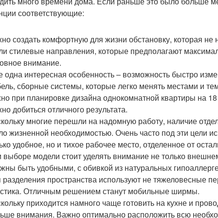
дить много времени дома. Если раньше это было больше мес
нции соответствующие:
но создать комфортную для жизни обстановку, которая не
ли стилевые направления, которые предполагают максимал
овное внимание.
 одна интересная особенность – возможность быстро изме
ель, сборные системы, которые легко менять местами и те
но при планировке дизайна однокомнатной квартиры на 18 
но добиться отличного результата.
кольку многие перешли на надомную работу, наличие отдел
ло жизненной необходимостью. Очень часто под эти цели и
ько удобное, но и тихое рабочее место, отделенное от оста
 выборе модели стоит уделять внимание не только внешнем
жны быть удобными, с обивкой из натуральных гипоаллерге
 разделения пространства используют не тяжеловесные пере
стика. Отличным решением станут мобильные ширмы.
кольку приходится намного чаще готовить на кухне и прово
ьше внимания. Важно оптимально расположить всю необход