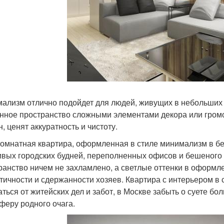
ализм отлично подойдет для людей, живущих в небольших
нное пространство сложными элементами декора или гром
, ценят аккуратность и чистоту.
омнатная квартира, оформленная в стиле минимализм в бел
ивых городских будней, переполненных офисов и бешеного 
ранство ничем не захламлено, а светлые оттенки в оформ
тичности и сдержанности хозяев. Квартира с интерьером в
аться от житейских дел и забот, в Москве забыть о суете бо
феру родного очага.