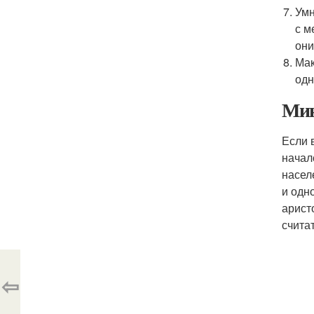
Умн
с м
они
Мак
одн
Мин
Если 
начал
насел
и одн
арист
счита
⇦