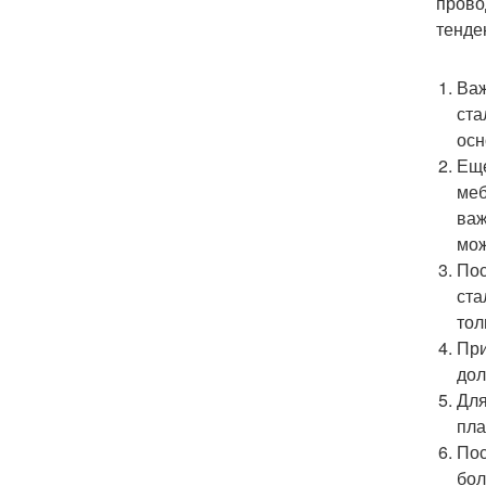
прово
тенде
Важ
ста
осн
Еще
меб
важ
мож
Пос
ста
тол
При
дол
Для
пла
Пос
бол