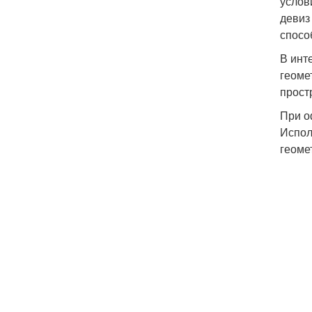
услов
девиз
спосо
В инт
геоме
прост
При о
Испол
геоме