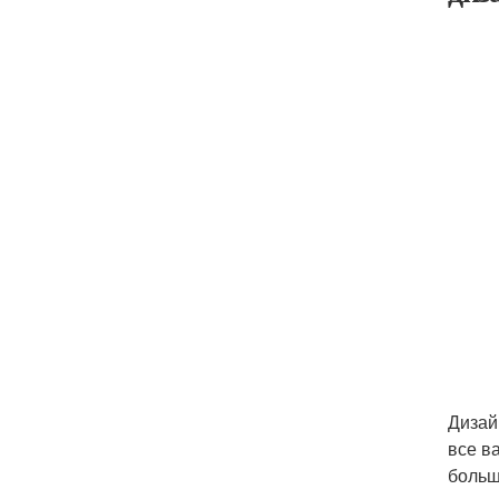
Дизай
все в
больш