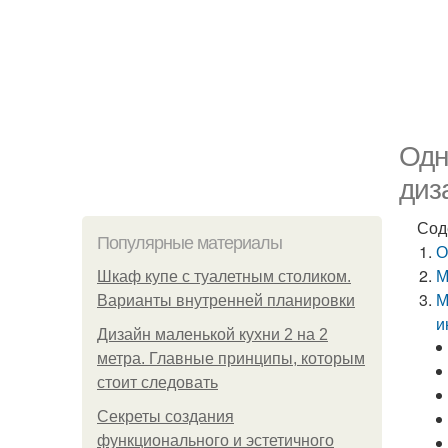
Одн
диз
Сод
Популярные материалы
О
М
Шкаф купе с туалетным столиком.
М
Варианты внутренней планировки
и
Дизайн маленькой кухни 2 на 2
метра. Главные принципы, которым
стоит следовать
Секреты создания
функционального и эстетичного