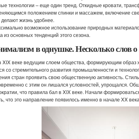
ые технологии – еще один тренд. Откидные кровати, тран
еняющимся положением спинки и массажем, включение свет
 делают жизнь удобнее.
симально возможное использование природных материалов 
а из основных тенденций этого сезона.
имализм в однушке. Несколько слов 
в XIX веке ведущим слоем общества, формирующим образ жи
ся со стремительного развития промышленности и технолог
ения стран проявить свою общественную активность. Стиль
овременно с этим он лишался условностей, упрощался. Общ
ократии, что правила бал в XIX веке. Начали формировать
ть, что это направление появилось именно в начале XX века