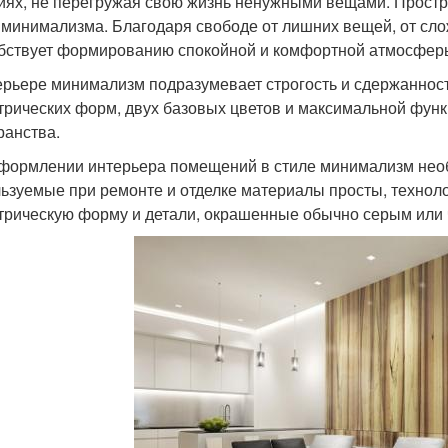
иях, не перегружая свою жизнь ненужными вещами. Прост
 минимализма. Благодаря свободе от лишних вещей, от сло
бствует формированию спокойной и комфортной атмосферы
ерьере минимализм подразумевает строгость и сдержанност
трических форм, двух базовых цветов и максимальной фун
ранства.
формлении интерьера помещений в стиле минимализм необ
ьзуемые при ремонте и отделке материалы просты, технол
трическую форму и детали, окрашенные обычно серым или