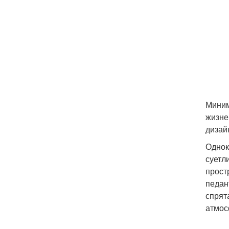
Миним
жизне
дизайн
Однок
суетл
прост
педан
спрят
атмос