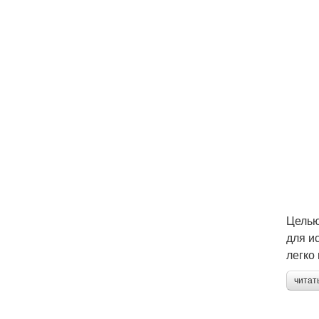
Целью
для и
легко
читат