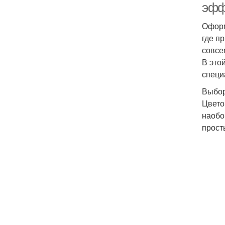
эфф
Оформ
где п
совсе
В это
специ
Выбор
Цвето
наобо
прост