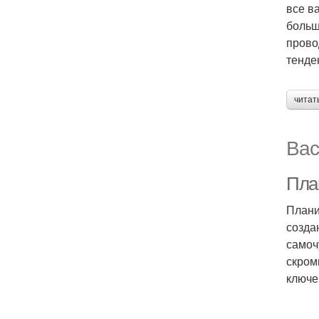
все в
больш
прово
тенде
читат
Вас
Пла
Плани
созда
самоч
скром
ключе