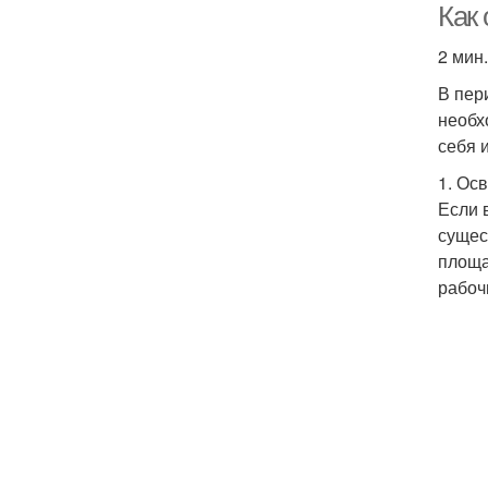
Как 
2 мин
В пер
необх
себя 
1. Ос
Если 
сущес
площа
рабоч