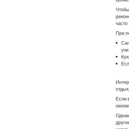
Чтобы
рекон
часто
При п
Сан
учи
Кух
Есл
Интер
отдых
Если 
окном
Однак
друго