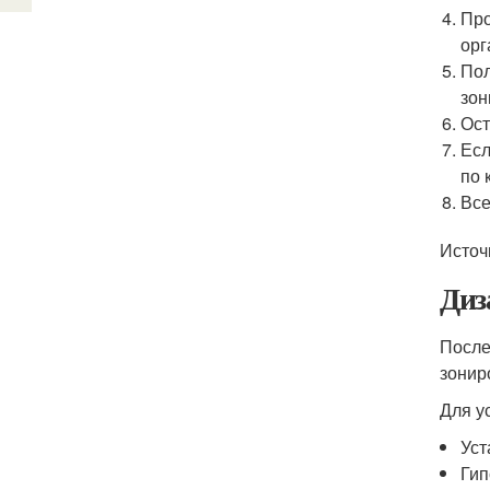
Про
орг
Пол
зон
Ост
Есл
по 
Все
Источ
Диз
После
зонир
Для у
Уст
Гип