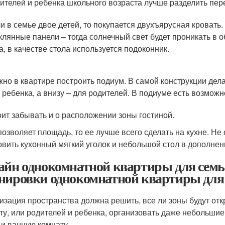
ителей и ребенка школьного возраста лучше разделить пер
и в семье двое детей, то покупается двухъярусная кровать
клянные панели – тогда солнечный свет будет проникать в 
а, в качестве стола используется подоконник.
но в квартире построить подиум. В самой конструкции дела
 ребенка, а внизу – для родителей. В подиуме есть возможн
оит забывать и о расположении зоны гостиной.
позволяет площадь, то ее лучше всего сделать на кухне. Н
овить кухонный мягкий уголок и небольшой стол в дополнен
айн однокомнатной квартиры для семьи
нировки однокомнатной квартиры для с
изация пространства должна решить, все ли зоны будут отк
ту, или родителей и ребенка, организовать даже небольшие
 и ванную комнату.