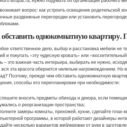
ного возраста, нужно подумать об организации рабочего ме
 возникает вопрос: как устроить освещение родительской з
ачные раздвижные перегородки или установить перегородк
облоками.
 обставить однокомнатную квартиру.
юбое ответственное дело, выбор и расстановка мебели не те
ий и покупать «эту чудесную кровать» или «восхитительный
ь – это важная часть интерьера, выбирать ее нужно, исход
 вся эта красота обернется нелепым нагромождением. Но в
лад? Поэтому, прежде чем обставить однокомнатную кварти
ения, способы его перепланировки при необходимости:
спешите вносить предметы обихода и декора, если помещен
умались о реорганизации пространства;
олните замеры комнаты, прихожей, кухни, сделайте план 
пьютерной программы, в которой работают дизайнеры инте
дайте несколько вариантов меблировки от руки в заготовл