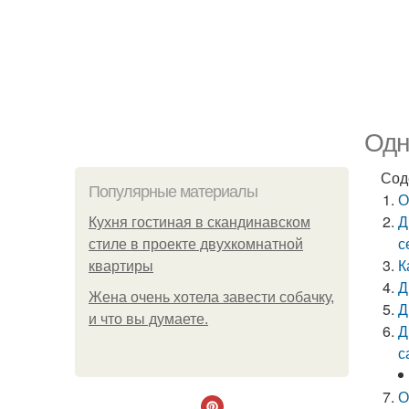
Одн
Сод
Популярные материалы
О
Д
Кухня гостиная в скандинавском
с
стиле в проекте двухкомнатной
К
квартиры
Д
Жена очень хотела завести собачку,
Д
и что вы думаете.
Д
с
О