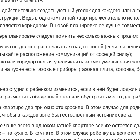
 действительно создать уютный уголок для каждого члена 
струкция. Ведь в однокомнатной квартире желательно испол
 является коридором. В новой планировке ее лучше совмести
ерепланировке следует помнить несколько важных правил:
узел не должен располагаться над гостиной (если вы реши
тывайте расположение коммуникаций от соседей снизу);
ню или коридор нельзя увеличивать за счет уменьшения жи
и на кухне есть газовые приборы (газовая плита, колонка, 
ьер студии с ребенком изменится, если в ней будет лоджия 
а, разместить обеденный стол или обустроить место для ра
в квартире два-три окна это красиво. В этом случае для ро
, чтобы в каждой зоне был естественный источник света.
о чаще всего в однокомнатной квартире все же остается два 
е – на кухню. В комнате. В этом случае ребенку выделяется м