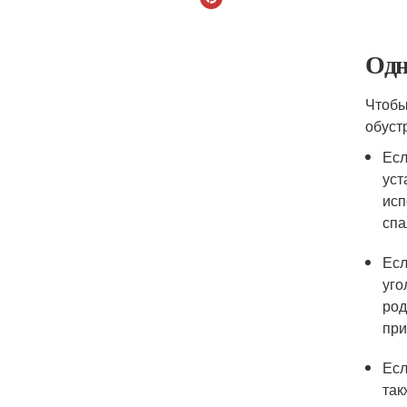
Одн
Чтобы
обуст
Есл
уст
исп
спа
Есл
уго
род
при
Есл
так