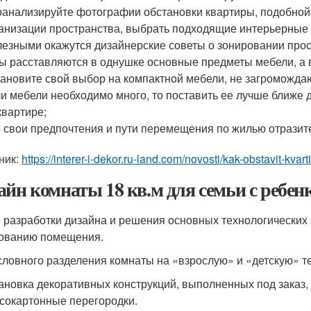
анализируйте фотографии обстановки квартиры, подобной
анизации пространства, выбрать подходящие интерьерные
езными окажутся дизайнерские советы о зонировании прост
ы расставляются в однушке основные предметы мебели, а 
ановите свой выбор на компактной мебели, не загроможда
и мебели необходимо много, то поставить ее лучше ближе д
квартире;
 свои предпочтения и пути перемещения по жилью отразите
ник:
https://interer-i-dekor.ru-land.com/novosti/kak-obstavit-kvar
айн комнаты 18 кв.м для семьи с ребе
 разработки дизайна и решения основных технологических
ованию помещения.
словного разделения комнаты на «взрослую» и «детскую» т
ановка декоративных конструкций, выполненных под заказ,
сокартонные перегородки.