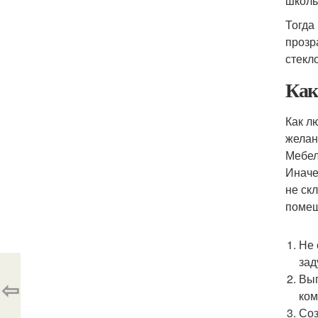
школь
Тогда
прозр
стекл
Как
Как л
желан
Мебел
Иначе
не ск
помещ
Не 
зад
Вып
⇦
ком
Соз