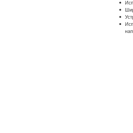
Исп
Шир
Уст
Исп
нап