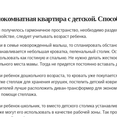
окомнатная квартира с детской. Спос
 получилось гармоничное пространство, необходимо раздели
ройстве, следует учитывать возраст ребенка.
и в семье новорожденный малыш, то спланировать обстанов
анавливается небольшая кроватка, пеленальный столик. Ос
ользовать как гостиную и спальню. Не нужно делать жестко
льного места мамы. Тогда не придется постоянно вставать 
и ребенок дошкольного возраста, то кровать уже покупаетс
лке стеллаж для хранения игрушек, постелить детский коврик
ителей лучше расположить диван-трансформер для экономи
 помощи стеллажа.
и ребенок-школьник, то вместо детского столика устанавл
же могут его использовать в качестве рабочей зоны. Так п