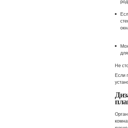
род
Есл
сте
окн
Мож
для
Не ст
Если 
устан
Диз
пла
Орган
комна
кухню