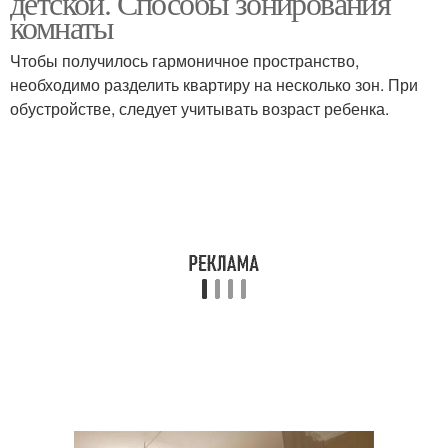
детской. Способы зонирования
комнаты
Чтобы получилось гармоничное пространство,
Двухкомнатная
необходимо разделить квартиру на несколько зон. При
Угловая хрущевка
хрущевка
обустройстве, следует учитывать возраст ребенка.
Хрущевка без
Хрущевка в стиле
перепланировки
Комнаты в
Планировка в хрущевке
однокомнатной
квартире
Хрущевка с балконом
Хрущевка с нишей