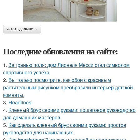
читать дальше →
Последние обновления на сайте:
1.
За гранью поля: дом Лионеля Месси стал символом
спортивного успеха
2.
Вы только посмотрите, как обои с красивым
растительным рисунком преобразили интерьер детской
комнаты.
3.
Headlines:
4.
Клееный брус своими руками: пошаговое руководство
для домашних мастеров
5.
Как сделать клееный брус своими руками: простое
руководство для начинающих
6.
Как-transformer: 7 полезных вещей из пластиковых