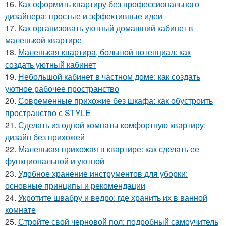
16.
Как оформить квартиру без профессионального
дизайнера: простые и эффективные идеи
17.
Как организовать уютный домашний кабинет в
маленькой квартире
18.
Маленькая квартира, большой потенциал: как
создать уютный кабинет
19.
Небольшой кабинет в частном доме: как создать
уютное рабочее пространство
20.
Современные прихожие без шкафа: как обустроить
пространство с STYLE
21.
Сделать из одной комнаты комфортную квартиру:
дизайн без прихожей
22.
Маленькая прихожая в квартире: как сделать ее
функциональной и уютной
23.
Удобное хранение инструментов для уборки:
основные принципы и рекомендации
24.
Укротите швабру и ведро: где хранить их в ванной
комнате
25.
Стройте свой черновой пол: подробный самоучитель