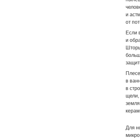
челов
и аст
от по
Если 
и обр
Шторы
больш
защит
Плесе
в ван
в стр
щели,
земля
керам
Для н
микро