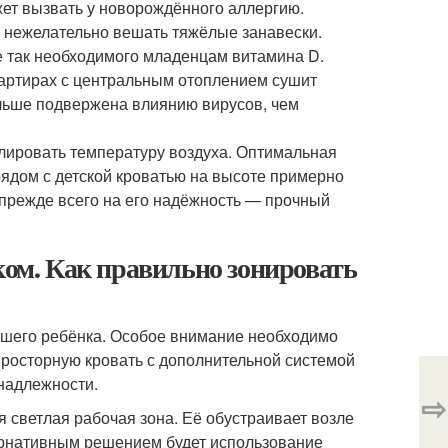
жет вызвать у новорождённого аллергию.
у нежелательно вешать тяжёлые занавески.
ке так необходимого младенцам витамина D.
вартирах с центральным отоплением сушит
ольше подвержена влиянию вирусов, чем
лировать температуру воздуха. Оптимальная
рядом с детской кроватью на высоте примерно
а прежде всего на его надёжность — прочный
ком. Как правильно зонировать
вашего ребёнка. Особое внимание необходимо
 просторную кровать с дополнительной системой
надлежности.
⇨
 светлая рабочая зона. Её обустраивает возле
тернативным решением будет использование