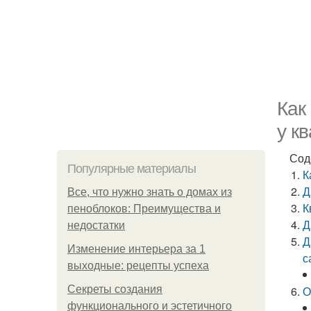
Как
у к
Сод
Популярные материалы
К
Д
Все, что нужно знать о домах из
К
пеноблоков: Преимущества и
Д
недостатки
Д
Изменение интерьера за 1
с
выходные: рецепты успеха
Секреты создания
О
функционального и эстетичного