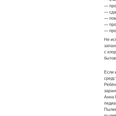
— про
— сда
— пом
— про
— про
Не ис
запах
с хло
бытов
Если 
средс
Ребён
заран
Анна 
педиа
Пылев
пылев