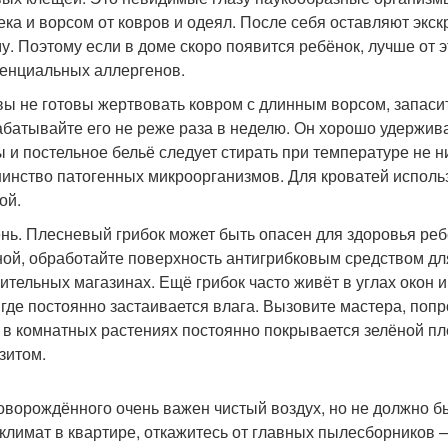
ека и ворсом от ковров и одеял. После себя оставляют экс
му. Поэтому если в доме скоро появится ребёнок, лучше от э
тенциальных аллергенов.
вы не готовы жертвовать ковром с длинным ворсом, запас
абатывайте его не реже раза в неделю. Он хорошо удержива
 и постельное бельё следует стирать при температуре не н
инство патогенных микроорганизмов. Для кроватей исполь
ой.
нь. Плесневый грибок может быть опасен для здоровья реб
ной, обработайте поверхность антигрибковым средством дл
оительных магазинах. Ещё грибок часто живёт в углах окон 
 где постоянно застаивается влага. Вызовите мастера, попр
 в комнатных растениях постоянно покрывается зелёной пле
зитом.
оворождённого очень важен чистый воздух, но не должно б
климат в квартире, откажитесь от главных пылесборников 