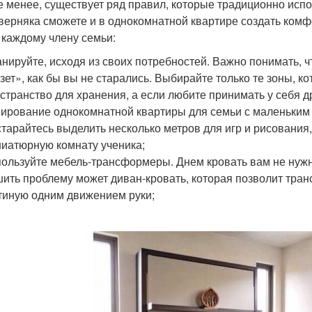
е менее, существует ряд правил, которые традиционно испо
верняка сможете и в однокомнатной квартире создать комфо
 каждому члену семьи:
нируйте, исходя из своих потребностей. Важно понимать, 
зет», как бы вы не старались. Выбирайте только те зоны, к
странство для хранения, а если любите принимать у себя др
ирование однокомнатной квартиры для семьи с маленьким р
тарайтесь выделить несколько метров для игр и рисования,
иатюрную комнату ученика;
ользуйте мебель-трансформеры. Днем кровать вам не нужна,
ить проблему может диван-кровать, которая позволит тра
тиную одним движением руки;