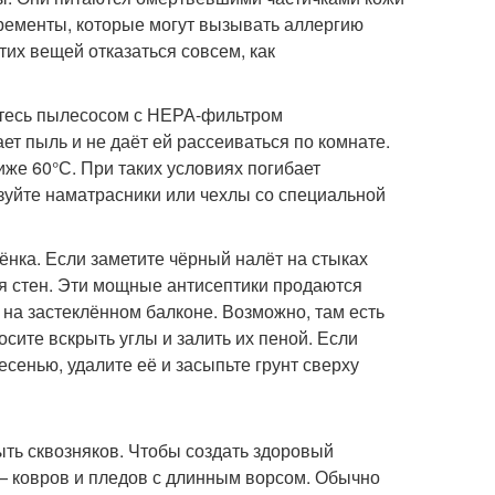
кременты, которые могут вызывать аллергию
тих вещей отказаться совсем, как
итесь пылесосом с НЕРА-фильтром
ет пыль и не даёт ей рассеиваться по комнате.
иже 60°С. При таких условиях погибает
зуйте наматрасники или чехлы со специальной
ёнка. Если заметите чёрный налёт на стыках
я стен. Эти мощные антисептики продаются
и на застеклённом балконе. Возможно, там есть
осите вскрыть углы и залить их пеной. Если
сенью, удалите её и засыпьте грунт сверху
ыть сквозняков. Чтобы создать здоровый
— ковров и пледов с длинным ворсом. Обычно