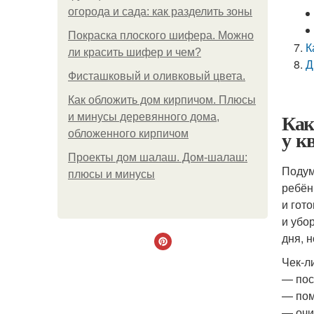
огорода и сада: как разделить зоны
Покраска плоского шифера. Можно
К
ли красить шифер и чем?
Д
Фисташковый и оливковый цвета.
Как обложить дом кирпичом. Плюсы
Как
и минусы деревянного дома,
у к
обложенного кирпичом
Проекты дом шалаш. Дом-шалаш:
Подум
плюсы и минусы
ребён
и гот
и убо
дня, 
Чек-л
— пос
— пом
— очи