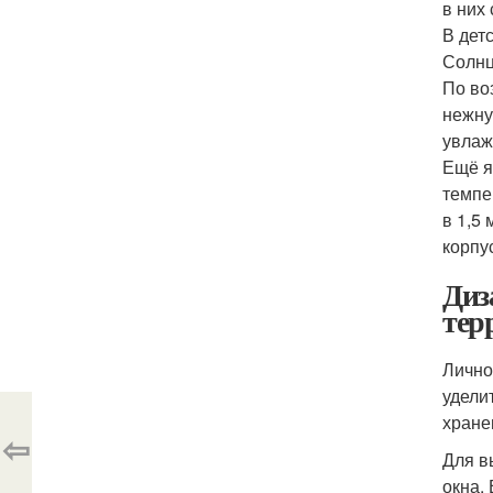
в них
В дет
Солнц
По во
нежну
увлаж
Ещё я
темпе
в 1,5
корпу
Диз
тер
Лично
удели
хране
⇦
Для в
окна.