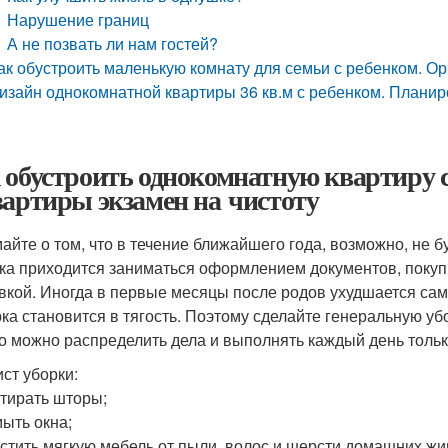
Нарушение границ
А не позвать ли нам гостей?
ак обустроить маленькую комнату для семьи с ребенком. Ор
изайн однокомнатной квартиры 36 кв.м с ребенком. Планир
 обустроить однокомнатную квартиру с
вартиры экзамен на чистоту
айте о том, что в течение ближайшего года, возможно, не 
ка приходится заниматься оформлением документов, покуп
овкой. Иногда в первые месяцы после родов ухудшается са
рка становится в тягость. Поэтому сделайте генеральную уб
но можно распределить дела и выполнять каждый день только
ист уборки:
тирать шторы;
ыть окна;
стить мягкую мебель от пыли, волос и шерсти домашних жи