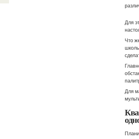
разли
Для э
насто
Что ж
школь
сдела
Главн
обста
палит
Для м
мульт
Ква
одн
Плани