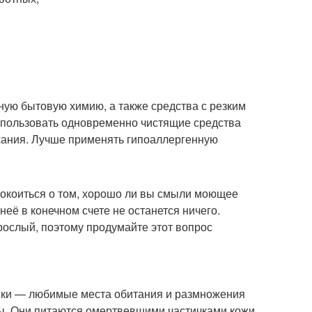
ную бытовую химию, а также средства с резким
использовать одновременно чистящие средства
ыхания. Лучше применять гипоаллергенную
покоиться о том, хорошо ли вы смыли моющее
неё в конечном счете не останется ничего.
зрослый, поэтому продумайте этот вопрос
шки — любимые места обитания и размножения
ы. Они питаются омертвевшими частичками кожи