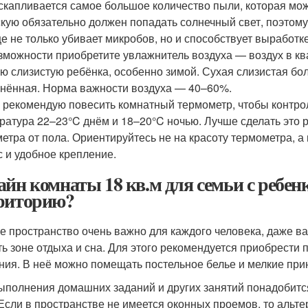
 скапливается самое большое количество пыли, которая мо
скую обязательно должен попадать солнечный свет, поэтом
е не только убивает микробов, но и способствует выработ
зможности приобретите увлажнитель воздуха — воздух в к
ю слизистую ребёнка, особенно зимой. Сухая слизистая б
нённая. Норма важности воздуха — 40–60%.
 рекомендую повесить комнатный термометр, чтобы контро
ратура 22–23°C днём и 18–20°C ночью. Лучше сделать это 
 метра от пола. Ориентируйтесь не на красоту термометра, 
с и удобное крепление.
айн комнаты 18 кв.м для семьи с ребен
риторию?
е пространство очень важно для каждого человека, даже 
ть зоне отдыха и сна. Для этого рекомендуется приобрести
ния. В неё можно помещать постельное белье и мелкие при
ыполнения домашних заданий и других занятий понадобится
 Если в пространстве не имеется оконных проемов, то аль