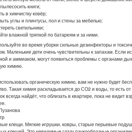
пылесосить книги;
ть в химчистку ковёр;
ыть углы и плинтусы, пол и стены за мебелью;
тереть светильники;
йти влажной тряпкой по батареям и за ними.
пользуйте во время уборки сильные дезинфекторы и токсич
ом. Маленькие дети очень чувствительны к запахам. Если 
ркой и аммиаком, могут появиться проблемы с органами д
ую химию.
использовать органическую химию, вам не нужно будет бес
тво. Такая химия раскладывается до СО2 и воды, то есть от 
ок всегда найдёт, что облизать в квартире, пока не видит в
ее.
Пузанова
тр
ые клещи. Мягкие игрушки, ковры, старые перьевые поду
ых клещей. Это невидимые глазу паукообразные организм