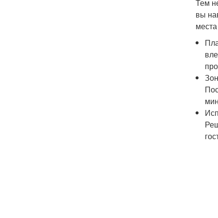
Тем н
вы на
места
Пла
вле
про
Зон
Пос
мин
Исп
Реш
гос