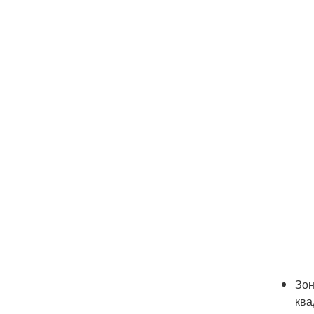
Зон
ква