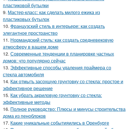
пластиковой бутылки
9.
Мастер-класс: как сделать милого ежика из
пластиковых бутылок
10.
Французский стиль в интерьере: как создать
элегантное пространство
11.
Нормандский стиль: как создать средневековую
атмосферу в вашем доме
12.
Современные тенденции в планировке частных
домов: что популярно сейчас
13.
Эффективные способы удаления праймера со
стекла автомобиля
14.
Как отмыть засохшую грунтовку со стекла: простое и
эффективное решение
15.
Как убрать акриловую грунтовку со стекла:
эффективные методы
16.
Полное руководство: Плюсы и минусы строительства
дома из пеноблоков
17.
Какие уникальные событияились в Оренбурге