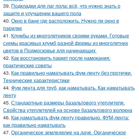
39.
Подкладки для лаг пола: всё, что нужно знать о
защите и улучшении вашего пола
40.
Окно в бане где расположить. Нужно ли окно в
парилке
41.
Клумбы из многолетников своими руками. Готовые
схемы красивых клумб разной формы из многолетних
цветов в Подмосковье для начинающих
42.
Как восстановить паркет после намокания:
практические советы
43.
Как правильно наматывать фум-ленту без протечки.
Технические характеристики
44.
Фум лента для труб, как наматывать. Как наматывать
ленту
45.
Стандартные размеры базальтового утеплителя.
Свойства утеплителей на основе базальтового волокна
46.
Как наматывать фум-ленту правильно. ФУМ-лента:
как правильно наматывать
47.
Органическое земледелие на даче. Органическое