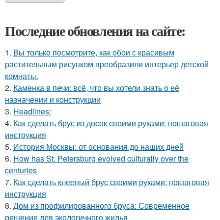
Последние обновления на сайте:
1.
Вы только посмотрите, как обои с красивым
растительным рисунком преобразили интерьер детской
комнаты.
2.
Каменка в печи: всё, что вы хотели знать о её
назначении и конструкции
3.
Headlines:
4.
Как сделать брус из досок своими руками: пошаговая
инструкция
5.
История Москвы: от основания до наших дней
6.
How has St. Petersburg evolved culturally over the
centuries
7.
Как сделать клееный брус своими руками: пошаговая
инструкция
8.
Дом из профилированного бруса: Современное
решение для экологичного жилья