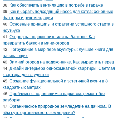
38.
Как обеспечить вентиляцию в погребе в гараже
39.
Как выбрать подходящий насос для котла: основные
факторы и рекомендации
40.
Основные принципы и стратегии успешного старта в
ноутбуке
41.
Огород на подоконнике или на балконе. Как
превратить балкон в мини-огород
42.
Погружение в мир пермакультуры: лучшие книги для
начинающих
43.
Зимний огород на подоконнике. Как вырастить перец
44.
Дизайн интерьера однокомнатной квартиры. Светлая
квартира для студентки
45.
Создание функциональной и эстетичной кухни в 8
квадратных метрах
46.
Проблемы с поднявшимся паркетом: ремонт без
разборки
47.
Органическое природное земледелие на дачном.. В
чём суть органического земледелия?