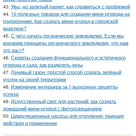
43.
Увы, но залитый паркет: как справиться с проблемой
44.
10 полезных товаров для создания мини-огорода на
подоконнике. Как создать мини-огород в городской
квартире?
45.
С чего начать органическое земледелие. Если мы
внедрим принципы органического земледелия, что нам
это даст?
46.
Секреты создания функционального и эстетичного
огорода и сада: как разделить зоны
47.
Ленивый газон: простой способ создать зелёный
уголок на своей территории
48.
Изменение интерьера за 1 выходные: рецепты
успеха
49.
Искусственный свет для растений: как создать
домашний мини-огород с фитоосвещением
50.
Циркуляционные насосы для отопления: принцип
действия и применение