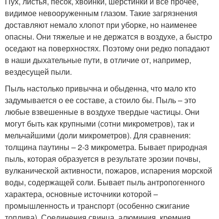
Пух, листья, песок, хвоинки, шерстинки и все прочее,
видимое невооруженным глазом. Такие загрязнения
доставляют немало хлопот при уборке, но наименее
опасны. Они тяжелые и не держатся в воздухе, а быстро
оседают на поверхностях. Поэтому они редко попадают
в наши дыхательные пути, в отличие от, например,
вездесущей пыли.
Пыль настолько привычна и обыденна, что мало кто
задумывается о ее составе, а стоило бы. Пыль – это
любые взвешенные в воздухе твердые частицы. Они
могут быть как крупными (сотни микрометров), так и
мельчайшими (доли микрометров). Для сравнения:
толщина паутины – 2-3 микрометра. Бывает природная
пыль, которая образуется в результате эрозии почвы,
вулканической активности, пожаров, испарения морской
воды, содержащей соли. Бывает пыль антропогенного
характера, основные источники которой –
промышленность и транспорт (особенно сжигание
топлива). Соединения свинца, алюминия, кремния,