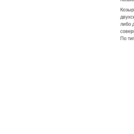
Козыр
двухс
либо 
совер
По ти