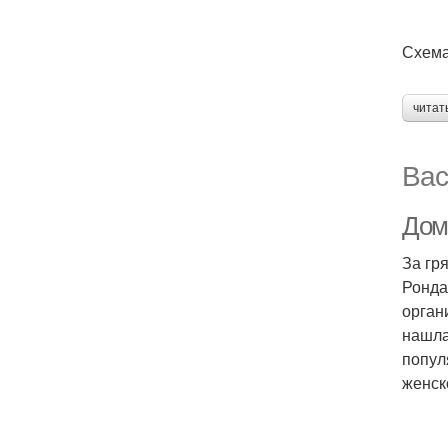
Схема
читат
Вас
Дом
За гр
Ронда
орган
нашла
попул
женск