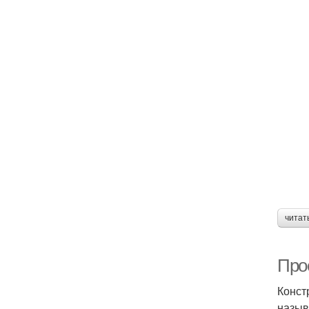
читат
Про
Конст
назыв