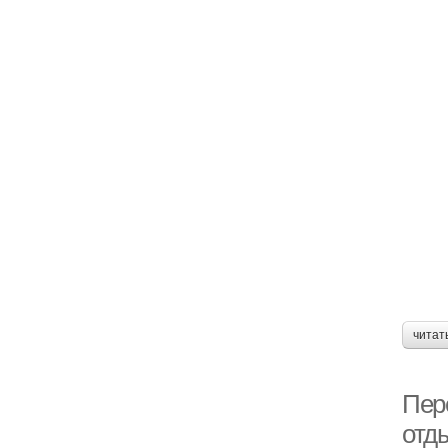
читат
Пер
отд