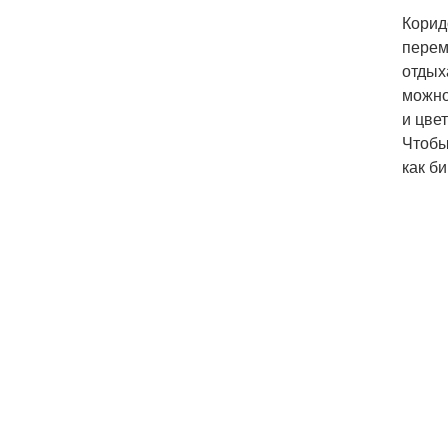
Корид
перем
отдых
можно
и цве
Чтобы
как б