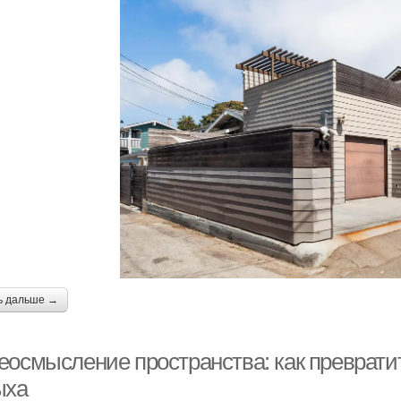
ь дальше →
еосмысление пространства: как превратит
ыха