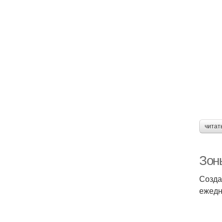
читат
Зон
Созда
ежедн