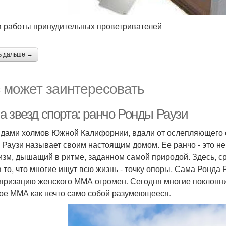
 работы принудительных проветривателей
ь дальше →
 может заинтересовать
а звезд спорта: ранчо Ронды Раузи
ядами холмов Южной Калифорнии, вдали от ослепляющего св
 Раузи называет своим настоящим домом. Ее ранчо - это не
изм, дышащий в ритме, заданном самой природой. Здесь, с
 то, что многие ищут всю жизнь - точку опоры. Сама Ронда Р
яризацию женского ММА огромен. Сегодня многие поклон
ое ММА как нечто само собой разумеющееся.