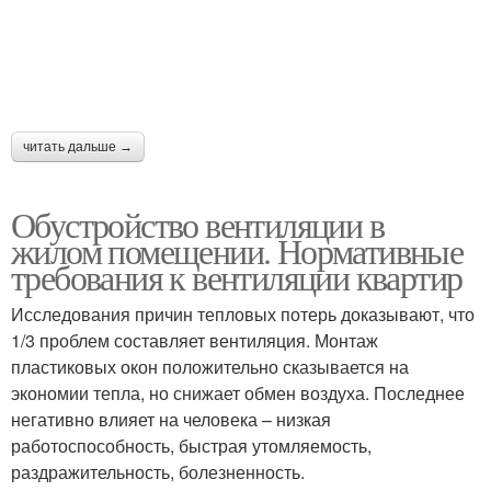
Вентиляции в
Вентиляции в
панельном доме
многоэтажном доме
читать дальше →
Общедомовая
Вентиляции в
вентиляция
многоэтажных домах
Обустройство вентиляции в
жилом помещении. Нормативные
требования к вентиляции квартир
Вентиляция для
Вентиляция на кухне
Исследования причин тепловых потерь доказывают, что
вытяжки
1/3 проблем составляет вентиляция. Монтаж
пластиковых окон положительно сказывается на
экономии тепла, но снижает обмен воздуха. Последнее
Аргументы за
негативно влияет на человека – низкая
Вытяжки к вентиляции
вентиляцию
работоспособность, быстрая утомляемость,
раздражительность, болезненность.