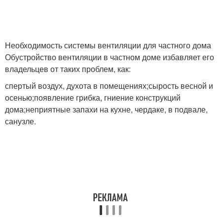
Вентиляции в
Вентиляция в
многокрвартирном
многоквартирном
Необходимость системы вентиляции для частного дома
доме
здании
Обустройство вентиляции в частном доме избавляет его
владельцев от таких проблем, как:
Вентиляция с внешним
Система с приточной
спертый воздух, духота в помещениях;сырость весной и
блоком
вентиляцией
осенью;появление грибка, гниение конструкций
дома;неприятные запахи на кухне, чердаке, в подвале,
санузле.
Вентиляция для
Вентиляции для
квартиры
квартиры
Вентиляции в
Слабая вентиляция
многоквартирном доме