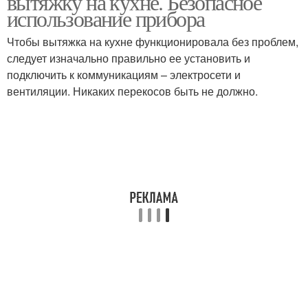
вытяжку на кухне. Безопасное
использование прибора
Чтобы вытяжка на кухне функционировала без проблем,
Требования к
следует изначально правильно ее установить и
Система на кухне
вентиляции
подключить к коммуникациям – электросети и
вентиляции. Никаких перекосов быть не должно.
Вентиляции на кухне
Воздухообмен в кухне
Приточно-вытяжная
Вытяжка в вентиляцию
вентиляция