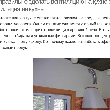
 правильно сделать вентиляцию на кухне 
тиляция на кухне
отовке пищи в кухне скапливаются различные вредные веще
доровья человека. Одним из таких считается угарный газ, к
бого топлива» или при готовке пищи в дровяной печи. Его з
твенно отбираться угольными фильтрами. Высокие концентр
 и к летальному исходу. Вот почему важно разработать эфф
опасный продукт.