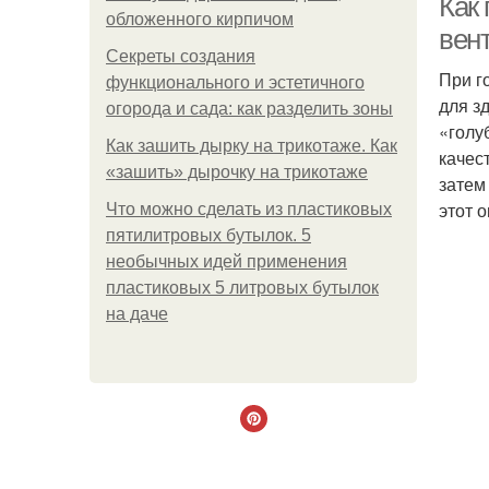
Как
обложенного кирпичом
вен
Секреты создания
При г
функционального и эстетичного
для з
огорода и сада: как разделить зоны
«голу
Как зашить дырку на трикотаже. Как
качес
«зашить» дырочку на трикотаже
затем
этот 
Что можно сделать из пластиковых
пятилитровых бутылок. 5
необычных идей применения
пластиковых 5 литровых бутылок
на даче