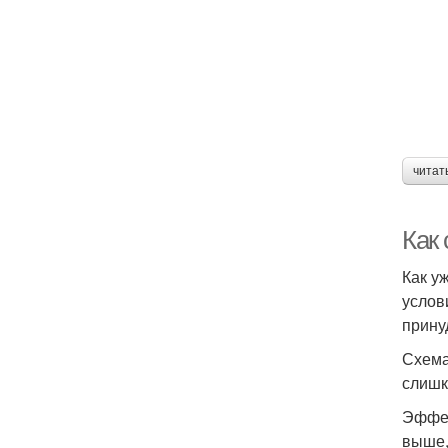
читат
Как
Как у
услов
прину
Схема
слишк
Эффек
выше,