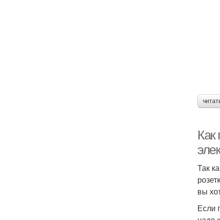
читат
Как 
эле
Так к
розет
вы хо
Если 
надо 