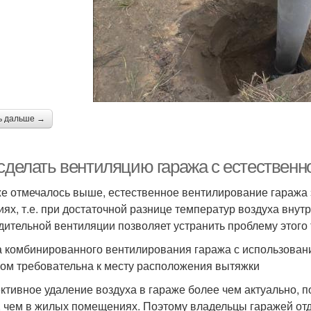
ь дальше →
 сделать вентиляцию гаража с естественн
же отмечалось выше, естественное вентилирование гараж
иях, т.е. при достаточной разнице температур воздуха внут
дительной вентиляции позволяет устранить проблему этого 
 комбинированного вентилирования гаража с использовани
ом требовательна к месту расположения вытяжки
тивное удаление воздуха в гараже более чем актуально, по
 чем в жилых помещениях. Поэтому владельцы гаражей от