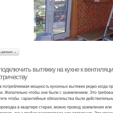
ь дальше →
подключить вытяжку на кухне к вентиляци
ктричеству
ак потребляемая мощность кухонных вытяжек редко когда п
ки. Желательно чтобы они были с заземлением. Это требов
тите чтобы гарантийные обязательства были действительн
проводка в квартире старая, можно провод заземления или 
крепить его к трубам водопровода или отопления. Это гро