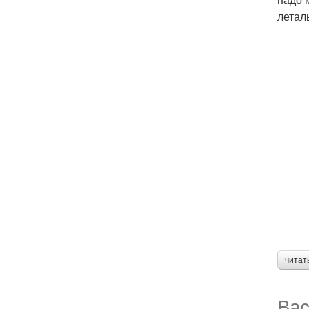
летал
читат
Вас