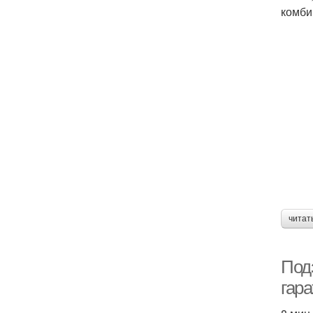
комби
читат
Под
гар