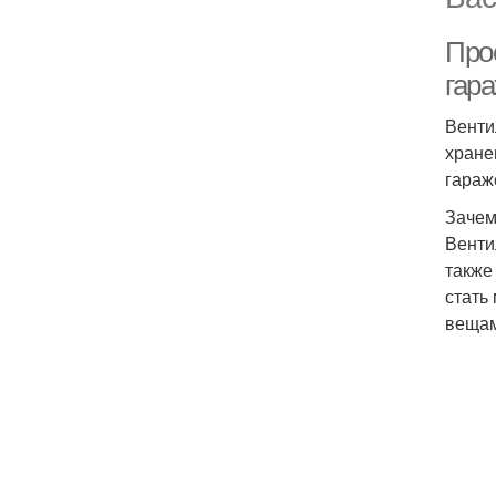
Про
гар
Венти
хране
гараж
Зачем
Венти
также
стать
вещам