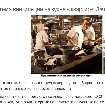
тема вентиляции на кухне в квартире. За
сть вентиляции на кухне трудно переоценить. В процессе
чные газы и мелкодисперсные вещества.
ы квартиры подвергаются воздействию углекислого (СО2) и 
онооксид углерода). Первый появляется в результате естес