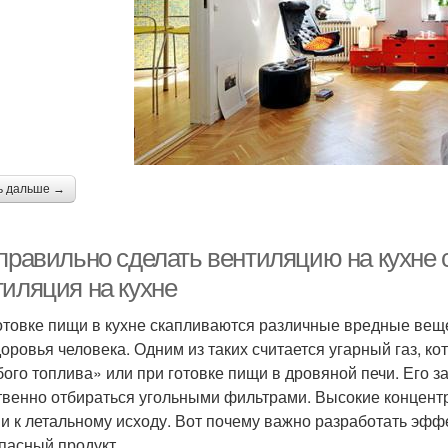
ь дальше →
 правильно сделать вентиляцию на кухне 
тиляция на кухне
отовке пищи в кухне скапливаются различные вредные веще
доровья человека. Одним из таких считается угарный газ, к
бого топлива» или при готовке пищи в дровяной печи. Его з
твенно отбираться угольными фильтрами. Высокие концентр
 и к летальному исходу. Вот почему важно разработать эфф
опасный продукт.