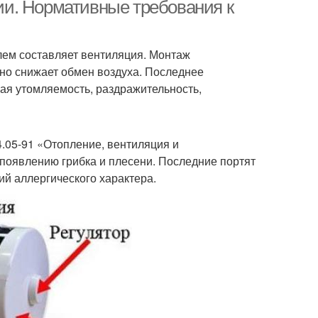
помещению
и. Нормативные требования к
лем составляет вентиляция. Монтаж
Бесканальная
Вентиляция для газа
 но снижает обмен воздуха. Последнее
вентиляция
рая утомляемость, раздражительность,
ования к притоку
Слабая вентиляция
.05-91 «Отопление, вентиляция и
 появлению грибка и плесени. Последние портят
й аллергического характера.
Вентиляции в
Вентиляции в
анельном доме
многоэтажном доме
Вентиляция для
тиляция на кухне
вытяжки