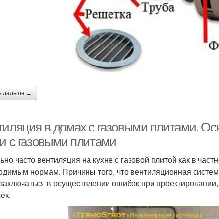
Аргументы за
При
Важные требования
вентиляцию
тяжка в вентиляцию
ь дальше →
тиляция в домах с газовыми плитами. Ос
ни с газовыми плитами
ьно часто вентиляция на кухне с газовой плитой как в частн
одимым нормам. Причины того, что вентиляционная систем
 заключаться в осуществлении ошибок при проектировании, 
ек.