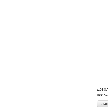
Довол
необ
читат