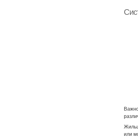
Сис
Важно
разли
Жильц
или м