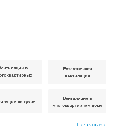
Вентиляции в
Естественная
огоквартирных
вентиляция
домах
Вентиляция в
тиляции на кухне
многоквартирном доме
Показать все
Требования к кухонному
вные требования