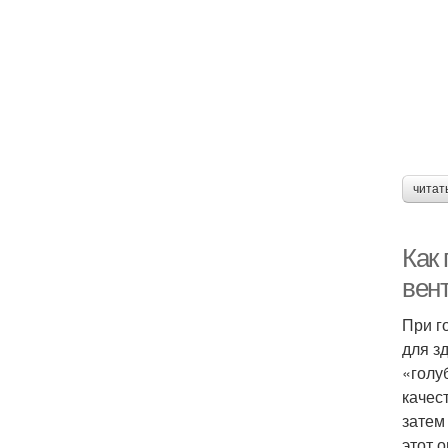
читат
Как
вен
При г
для з
«голу
качес
затем
этот 