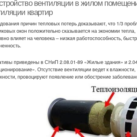
квартирах
стройство вентиляции в жилом помещени
тиляции квартир
дования причин тепловых потерь доказывают, что 1/3 проб
Вентиляции для
ентиляции в кухне
иковых окон положительно сказывается на экономии тепла,
газового котла
ивно влияет на человека – низкая работоспособность, быст
ненность.
Дополнительные
Требования к вытяжке
Треб
требования
тивы приведены в СНиП 2.08.01-89 «Жилые здания» и 2.04
ционирование». Отсутствие вентиляции ведет к влажности,
хности, провоцируют появление или обострение заболевани
Вентиляции в
нтиляции в квартире
многоквартирном доме
п
Общедомовая
Вентиляции в
Вен
вентиляция
многоэтажных домах