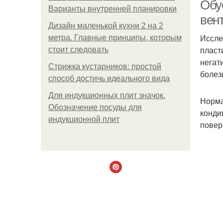
Обу
Варианты внутренней планировки
вен
Дизайн маленькой кухни 2 на 2
Иссле
метра. Главные принципы, которым
В
пласт
стоит следовать
негат
Стрижка кустарников: простой
болез
способ достичь идеального вида
Для индукционных плит значок.
Норма
Обозначение посуды для
конди
индукционной плит
повер
Ве