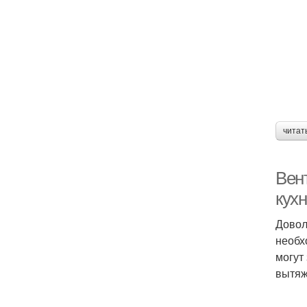
Вы
читат
Вен
кух
Довол
необх
могут
вытяж