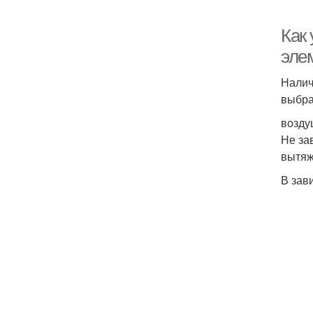
Как
эле
Налич
выбра
возду
Не за
вытяж
В зав