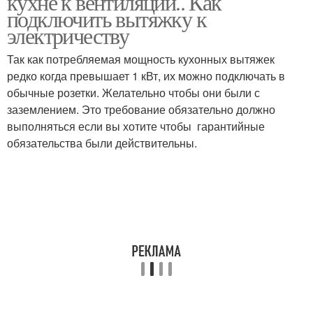
кухне к вентиляции.. Как
подключить вытяжку к
электричеству
Аргументы за
Требования к
Так как потребляемая мощность кухонных вытяжек
вентиляцию
вентиляции
редко когда превышает 1 кВт, их можно подключать в
обычные розетки. Желательно чтобы они были с
заземлением. Это требование обязательно должно
выполняться если вы хотите чтобы гарантийные
Вытяжки без отвода
Вытяжки с сохранением
обязательства были действительны.