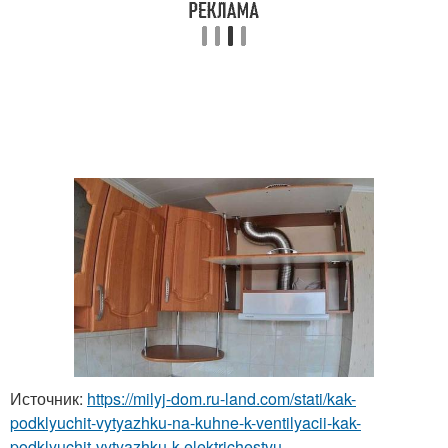
Источник:
https://milyj-dom.ru-land.com/stati/kak-
podklyuchit-vytyazhku-na-kuhne-k-ventilyacii-kak-
podklyuchit-vytyazhku-k-elektrichestvu