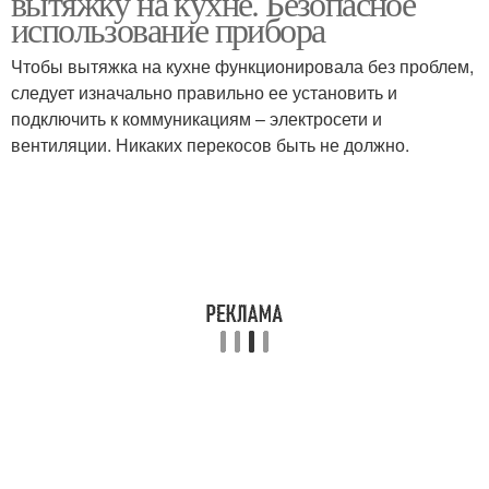
вытяжку на кухне. Безопасное
использование прибора
Чтобы вытяжка на кухне функционировала без проблем,
следует изначально правильно ее установить и
Вытяжка над плитой
Вытяжка в системе
подключить к коммуникациям – электросети и
вентиляции. Никаких перекосов быть не должно.
Вытяжки в шкафу
Вытяжка на кухне
Вытяжка с функцией
Вытяжка без отвода
Вытяжка без
Кухонные вытяжки
воздуховода