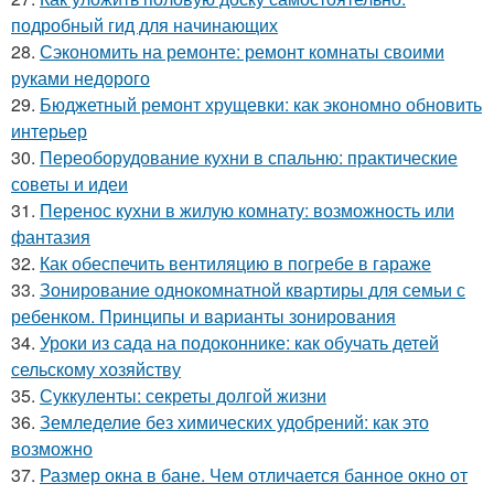
подробный гид для начинающих
28.
Сэкономить на ремонте: ремонт комнаты своими
руками недорого
29.
Бюджетный ремонт хрущевки: как экономно обновить
интерьер
30.
Переоборудование кухни в спальню: практические
советы и идеи
31.
Перенос кухни в жилую комнату: возможность или
фантазия
32.
Как обеспечить вентиляцию в погребе в гараже
33.
Зонирование однокомнатной квартиры для семьи с
ребенком. Принципы и варианты зонирования
34.
Уроки из сада на подоконнике: как обучать детей
сельскому хозяйству
35.
Суккуленты: секреты долгой жизни
36.
Земледелие без химических удобрений: как это
возможно
37.
Размер окна в бане. Чем отличается банное окно от