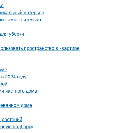
во
уникальный интерьер
ом самостоятельно
 для уборки
пользовать пространство в квартире
оме
в 2024 году
иной
ия частного дома
еревянном доме
ы растений
 новую подборку