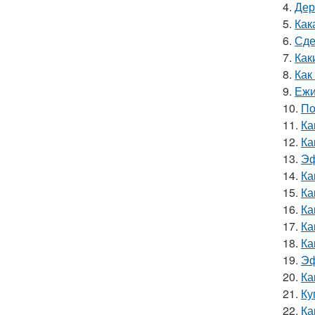
4.
Дер
5.
Как
6.
Сде
7.
Как
8.
Как
9.
Ежи
10.
По
11.
Ка
12.
Ка
13.
Эф
14.
Ка
15.
Ка
16.
Ка
17.
Ка
18.
Ка
19.
Эф
20.
Ка
21.
Ку
22.
Ка