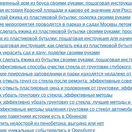
евянный дом из бруса своими руками: пошаговая инструкц
ая история Красной площади и каково её значение для Рос
лай ёжика из пластиковой бутылки: поделка своими руками
ие мероприятия проводятся в парках и садах Москвы летом
 сделать ежика из пластиковой бутылки своими руками: про
к из пластиковой бутылки: пошаговая инструкция для нач
шаговая инструкция: как сделать ежа из пластиковой бутыл
к украсить сад и дачу: поделки своими руками
к сделать ёжика из бутылки своими руками: пошаговая инст
фективные способы очистки стекла от грунтовки глубоког
кие природные заповедники и парки находятся недалеко о
к отмыть грунт со стекла после ремонта: эффективные сов
к отмыть пластиковые окна и подоконник от грунтовки: эф
к убрать грунтовку со стекла: эффективные методы
к эффективно убрать грунтовку со стекла: лучшие методы и
фективные методы удаления грунтовки со стекол автомоб
кие памятники истории есть в Обнинске
пить недострой из пенобетона: выгодно или нет
кие уникальные событияились в Оренбурге