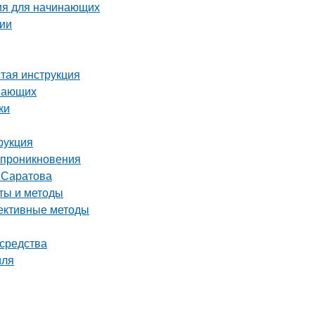
ия для начинающих
сии
стая инструкция
инающих
ки
рукция
о проникновения
т Саратова
еты и методы
фективные методы
 средства
иля