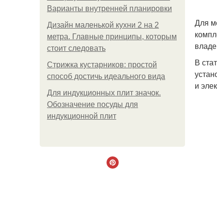
Варианты внутренней планировки
Для м
Дизайн маленькой кухни 2 на 2
компл
метра. Главные принципы, которым
владе
стоит следовать
В ста
Стрижка кустарников: простой
устан
способ достичь идеального вида
и элек
Для индукционных плит значок.
Обозначение посуды для
индукционной плит