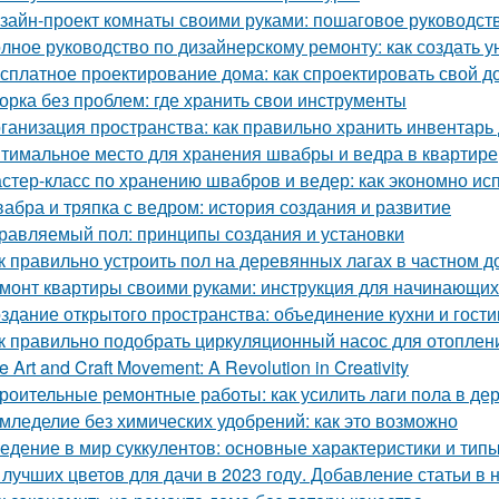
зайн-проект комнаты своими руками: пошаговое руководст
лное руководство по дизайнерскому ремонту: как создать 
сплатное проектирование дома: как спроектировать свой д
орка без проблем: где хранить свои инструменты
ганизация пространства: как правильно хранить инвентарь
тимальное место для хранения швабры и ведра в квартире
стер-класс по хранению швабров и ведер: как экономно ис
абра и тряпка с ведром: история создания и развитие
равляемый пол: принципы создания и установки
к правильно устроить пол на деревянных лагах в частном д
монт квартиры своими руками: инструкция для начинающих 
здание открытого пространства: объединение кухни и гост
к правильно подобрать циркуляционный насос для отоплен
e Art and Craft Movement: A Revolution in Creativity
роительные ремонтные работы: как усилить лаги пола в д
мледелие без химических удобрений: как это возможно
едение в мир суккулентов: основные характеристики и тип
 лучших цветов для дачи в 2023 году. Добавление статьи в