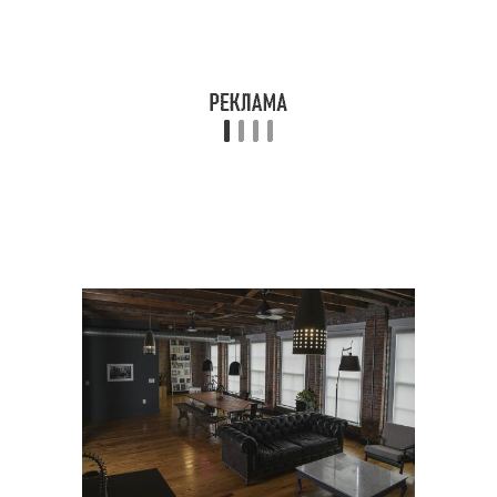
многоквартирном
Вентиляции в квартире
здании
Вентиляция для
Приточно-вытяжная
квартиры
установка
Вентиляция с
Вентиляции в
рекуперацией
многоэтажном доме
Общедомовая
Вентиляции в
вентиляция
панельном доме
Вентиляция в
Вентиляции в
многоквартирном доме
многоэтажных домах