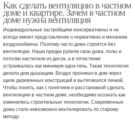
Как сделать вентиляцию в частном
Вентиляция с выходом
Простая вентиляция
доме и квартире. Зачем в частном
доме нужна вентиляция
Индивидуальные застройщики консервативны и не
Принудительная
всегда имеют представление о нормативах и механике
Вентиляция в квартире
вентиляция
воздухообмена. Поэтому часто дома строятся без
вентиляции. Наши предки рубили свои дома, полы и
потолки настилали из досок, а в пятистенке
устраивалась как минимум одна печь. Такая технология
Естественная
Искусственная
делала дом дышащим. Воздух проникал в дом через
вентиляция
вентиляция
щели деревянных конструкций и вытягивался печкой.
Чтобы понять, как с понятием и расстановкой сделать
вентиляцию в частном доме, необходимо осознать как
Вентиляции в
изменились строительные технологии. Современные
многокрвартирном
Приточная вентиляция
дома стало невозможно вентилировать по старому
доме
методу:
Вентиляция в