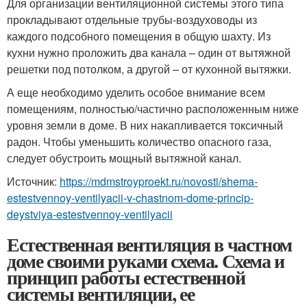
Для организации вентиляционной системы этого типа
прокладывают отдельные трубы-воздуховоды из
каждого подсобного помещения в общую шахту. Из
кухни нужно проложить два канала – один от вытяжной
решетки под потолком, а другой – от кухонной вытяжки.
А еще необходимо уделить особое внимание всем
помещениям, полностью/частично расположенным ниже
уровня земли в доме. В них накапливается токсичный
радон. Чтобы уменьшить количество опасного газа,
следует обустроить мощный вытяжной канал.
Источник:
https://mdmstroyproekt.ru/novosti/shema-
estestvennoy-ventilyacii-v-chastnom-dome-princip-
deystviya-estestvennoy-ventilyacii
Естественная вентиляция в частном
доме своими руками схема. Схема и
принцип работы естественной
системы вентиляции, ее