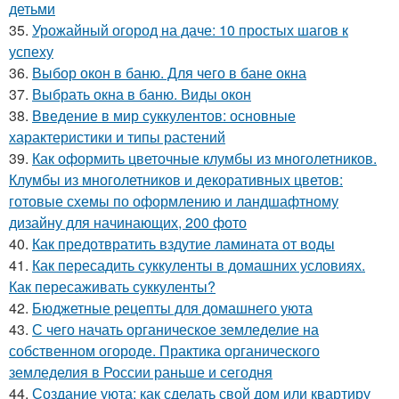
детьми
35.
Урожайный огород на даче: 10 простых шагов к
успеху
36.
Выбор окон в баню. Для чего в бане окна
37.
Выбрать окна в баню. Виды окон
38.
Введение в мир суккулентов: основные
характеристики и типы растений
39.
Как оформить цветочные клумбы из многолетников.
Клумбы из многолетников и декоративных цветов:
готовые схемы по оформлению и ландшафтному
дизайну для начинающих, 200 фото
40.
Как предотвратить вздутие ламината от воды
41.
Как пересадить суккуленты в домашних условиях.
Как пересаживать суккуленты?
42.
Бюджетные рецепты для домашнего уюта
43.
С чего начать органическое земледелие на
собственном огороде. Практика органического
земледелия в России раньше и сегодня
44.
Создание уюта: как сделать свой дом или квартиру