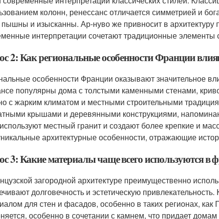
и современные интерпретации классических стилей. Классиц
ьзованием колонн, ренессанс отличается симметрией и бога
 пышны и изысканны. Ар-нуво же привносит в архитектуру
менные интерпретации сочетают традиционные элементы с
ос 2: Как региональные особенности Франции влия
нальные особенности Франции оказывают значительное вли
нсе популярны дома с толстыми каменными стенами, криво
но с жарким климатом и местными строительными традици
атными крышами и деревянными конструкциями, напомина
 используют местный гранит и создают более крепкие и ма
уникальные архитектурные особенности, отражающие истори
ос 3: Какие материалы чаще всего используются в 
нцузской загородной архитектуре преимущественно испол
ечивают долговечность и эстетическую привлекательность. 
иалом для стен и фасадов, особенно в таких регионах, как
няется, особенно в сочетании с камнем, что придает домам