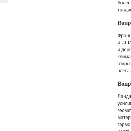
более
тради
Вопр
Франц
и США
и дер
клима
откры
элега
Вопр
Ландш
усили
геоме
матер
гармо