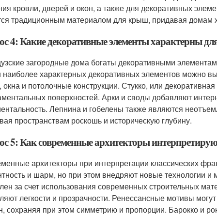
ния кровли, дверей и окон, а также для декоративных элемен
тся традиционным материалом для крыш, придавая домам 
ос 4: Какие декоративные элементы характерны дл
узские загородные дома богаты декоративными элементами
 наиболее характерных декоративных элементов можно выд
, окна и потолочные конструкции. Стукко, или декоративная
аментальных поверхностей. Арки и своды добавляют интер
ентальность. Лепнина и гобелены также являются неотъем
вая пространствам роскошь и историческую глубину.
ос 5: Как современные архитекторы интерпретирую
менные архитекторы при интерпретации классических фран
нтность и шарм, но при этом внедряют новые технологии и
лен за счет использования современных строительных матер
ляют легкости и прозрачности. Ренессансные мотивы могу
н, сохраняя при этом симметрию и пропорции. Барокко и ро