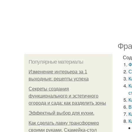
Фра
Сод
Популярные материалы
Ф
С
Изменение интерьера за 1
К
выходные: рецепты успеха
К
Секреты создания
с
функционального и эстетичного
К
огорода и сада: как разделить зоны
В
Эффектный выбор для кухни.
К
К
Как сделать лавку трансформер
своими руками. Скамейка-стол