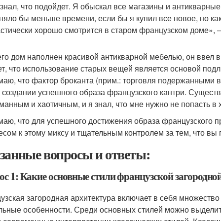
 знал, что подойдет. Я обыскал все магазины и антикварные
аняло бы меньше времени, если бы я купил все новое, но к
стически хорошо смотрится в старом французском доме», —
его дом наполнен красивой антикварной мебелью, он ввел в
ет, что использование старых вещей является основой под
маю, что фактор броканта (прим.: торговля подержанными 
о создании успешного образа французского кантри. Сущест
манным и хаотичным, и я знал, что мне нужно не попасть в 
маю, что для успешного достижения образа французского п
есом к этому миксу и тщательным контролем за тем, что вы 
занные вопросы и ответы:
ос 1: Какие основные стили французской загородн
узская загородная архитектура включает в себя множество 
льные особенности. Среди основных стилей можно выделить 