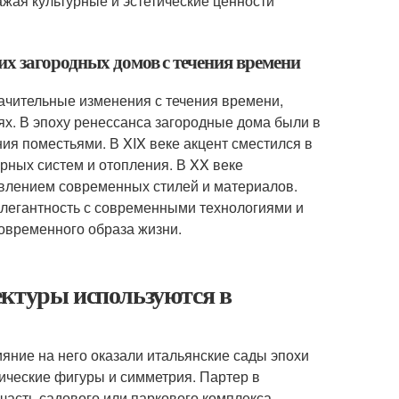
жая культурные и эстетические ценности
х загородных домов с течения времени
ачительные изменения с течения времени,
ях. В эпоху ренессанса загородные дома были в
я поместьями. В XIX веке акцент сместился в
рных систем и отопления. В XX веке
явлением современных стилей и материалов.
легантность с современными технологиями и
овременного образа жизни.
ектуры используются в
яние на него оказали итальянские сады эпохи
рические фигуры и симметрия. Партер в
часть садового или паркового комплекса,