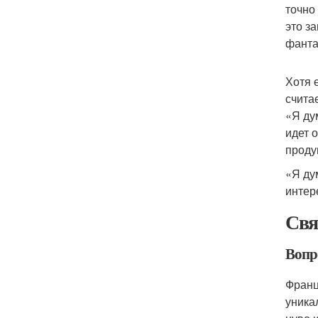
точно
это з
фанта
Хотя 
счита
«Я ду
идет 
проду
«Я ду
интер
Свя
Вопр
Франц
уника