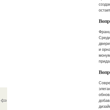
созда
остае
Вопр
Франц
Среди
двери
и орн
монум
прида
Вопр
Совре
элега
обнов
⇦
добав
дизай