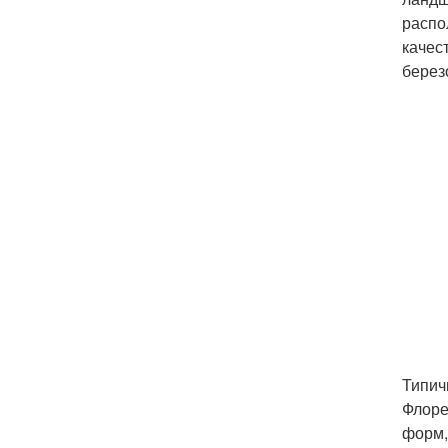
распо
качес
березо
Типич
Флоре
форм,