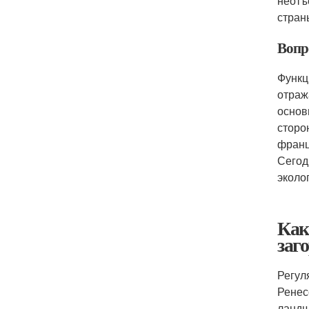
неотъ
стран
Вопр
Функц
отраж
основ
сторо
франц
Сегод
эколо
Как
заг
Регул
Ренес
ландш