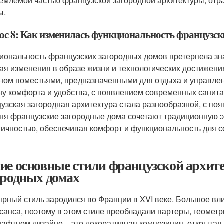
емлемой частью французской загородной архитектуры, отра
ы.
ос 8: Как изменилась функциональность французски
иональность французских загородных домов претерпела зн
ая изменения в образе жизни и технологических достижени
ном поместьями, предназначенными для отдыха и управлени
ну комфорта и удобства, с появлением современных санита
узская загородная архитектура стала разнообразной, с по
ня французские загородные дома сочетают традиционную э
гичностью, обеспечивая комфорт и функциональность для с
ие основные стили французской архит
ородных домах
ярный стиль зародился во Франции в XVI веке. Большое вли
санса, поэтому в этом стиле преобладали партеры, геомет
афтном дизайне – это декоративная композиция, открытая 