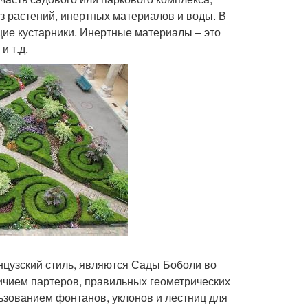
з растений, инертных материалов и воды. В
ущие кустарники. Инертные материалы – это
и т.д.
нцузский стиль, являются Сады Боболи во
ичием партеров, правильных геометрических
зованием фонтанов, уклонов и лестниц для