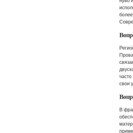
нуво 
испол
более
Совре
Вопр
Регио
Прова
связа
двуск
часто
свои 
Вопр
В фра
обесп
матер
приме