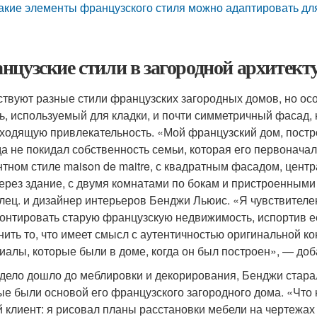
акие элементы французского стиля можно адаптировать для
нцузские стили в загородной архитект
твуют разные стили французских загородных домов, но осо
ь, используемый для кладки, и почти симметричный фасад,
ходящую привлекательность. «Мой французский дом, постро
да не покидал собственность семьи, которая его первонача
нтном стиле maison de maitre, с квадратным фасадом, цен
через здание, с двумя комнатами по бокам и пристроенным
лец. и дизайнер интерьеров Бенджи Льюис. «Я чувствителен
онтировать старую французскую недвижимость, испортив ее
нить то, что имеет смысл с аутентичностью оригинальной к
иалы, которые были в доме, когда он был построен», — доб
 дело дошло до меблировки и декорирования, Бенджи старал
ые были основой его французского загородного дома. «Что к
й клиент: я рисовал планы расстановки мебели на чертежах в