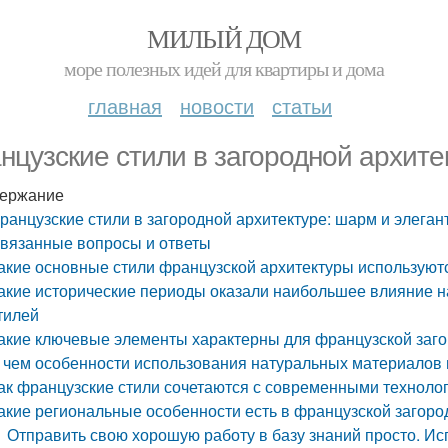
МИЛЫЙ ДОМ
море полезных идей для квартиры и дома
главная
новости
статьи
нцузские стили в загородной архите
ержание
ранцузские стили в загородной архитектуре: шарм и элеган
вязанные вопросы и ответы
акие основные стили французской архитектуры используют
акие исторические периоды оказали наибольшее влияние 
тилей
акие ключевые элементы характерны для французской заг
 чем особенности использования натуральных материалов 
ак французские стили сочетаются с современными техноло
акие региональные особенности есть в французской загоро
Отправить свою хорошую работу в базу знаний просто. И