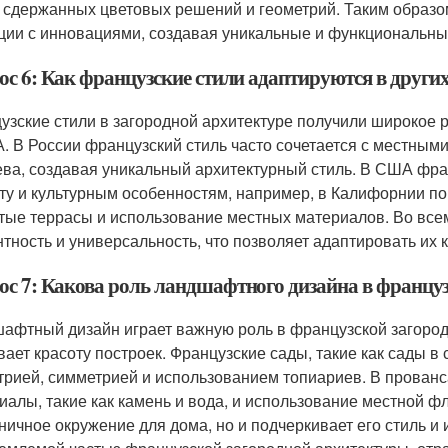
 сдержанных цветовых решений и геометрий. Таким образо
ции с инновациями, создавая уникальные и функциональны
ос 6: Как французские стили адаптируются в други
узские стили в загородной архитектуре получили широкое 
. В России французский стиль часто сочетается с местными
ева, создавая уникальный архитектурный стиль. В США фра
ту и культурным особенностям, например, в Калифорнии по
тые террасы и использование местных материалов. Во всем
нтность и универсальность, что позволяет адаптировать их
ос 7: Какова роль ландшафтного дизайна в француз
афтный дизайн играет важную роль в французской загородно
вает красоту построек. Французские сады, такие как сады в
трией, симметрией и использованием топиариев. В прованс
иалы, такие как камень и вода, и использование местной 
ничное окружение для дома, но и подчеркивает его стиль и