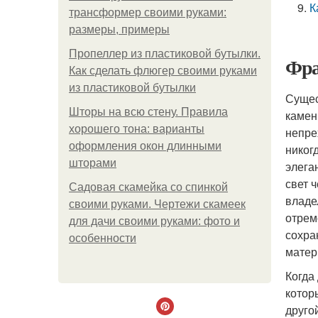
К
трансформер своими руками:
размеры, примеры
Пропеллер из пластиковой бутылки.
Фра
Как сделать флюгер своими руками
из пластиковой бутылки
Сущес
Шторы на всю стену. Правила
камен
хорошего тона: варианты
непре
оформления окон длинными
никог
шторами
элега
свет 
Садовая скамейка со спинкой
владе
своими руками. Чертежи скамеек
отрем
для дачи своими руками: фото и
сохра
особенности
матер
Когда
котор
друго