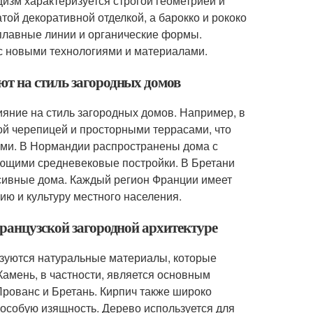
изм характеризуется строгой геометрией и
той декоративной отделкой, а барокко и рококо
 плавные линии и органические формы.
 новыми технологиями и материалами.
ют на стиль загородных домов
яние на стиль загородных домов. Например, в
й черепицей и просторными террасами, что
ями. В Нормандии распространены дома с
ющими средневековые постройки. В Бретани
ссивные дома. Каждый регион Франции имеет
ю и культуру местного населения.
французской загородной архитектуре
ьзуются натуральные материалы, которые
Камень, в частности, является основным
 Прованс и Бретань. Кирпич также широко
 особую изящность. Дерево используется для