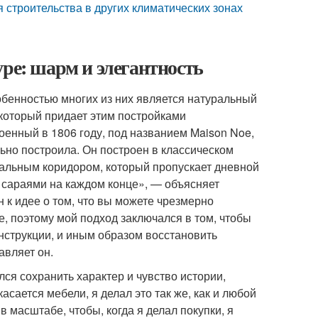
 строительства в других климатических зонах
уре: шарм и элегантность
бенностью многих из них является натуральный
 который придает этим постройками
енный в 1806 году, под названием Maison Noe,
льно построила. Он построен в классическом
тральным коридором, который пропускает дневной
и сараями на каждом конце», — объясняет
 к идее о том, что вы можете чрезмерно
, поэтому мой подход заключался в том, чтобы
онструкции, и иным образом восстановить
авляет он.
ся сохранить характер и чувство истории,
асается мебели, я делал это так же, как и любой
 масштабе, чтобы, когда я делал покупки, я