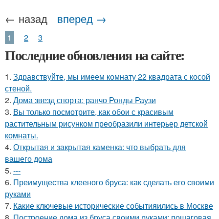
← назад
вперед →
1
2
3
Последние обновления на сайте:
1.
Здравствуйте, мы имеем комнату 22 квадрата с косой
стеной.
2.
Дома звезд спорта: ранчо Ронды Раузи
3.
Вы только посмотрите, как обои с красивым
растительным рисунком преобразили интерьер детской
комнаты.
4.
Открытая и закрытая каменка: что выбрать для
вашего дома
5.
---
6.
Преимущества клееного бруса: как сделать его своими
руками
7.
Какие ключевые исторические событияились в Москве
8.
Построение дома из бруса своими руками: пошаговая