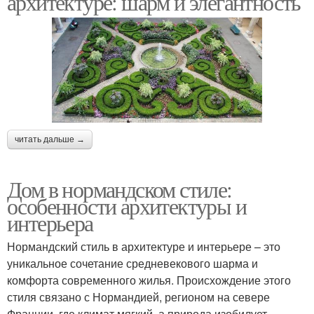
архитектуре: шарм и элегантность
Ландшафтные условия
Экологичный дизайн
Советы по дизайну
Дизайн на участке
читать дальше →
Дом в нормандском стиле:
особенности архитектуры и
Дизайн на дачном
Экономный дизайн
интерьера
участке
Нормандский стиль в архитектуре и интерьере – это
уникальное сочетание средневекового шарма и
комфорта современного жилья. Происхождение этого
Уход за ландшафтным
Ландшафтные
стиля связано с Нормандией, регионом на севере
дизайном
элементы
Франции, где климат мягкий, а природа изобилует