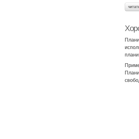
читат
Хор
Плани
испол
плани
Приме
Плани
свобо