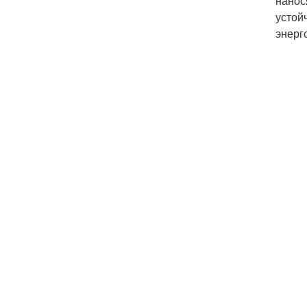
нанос
устой
энерг