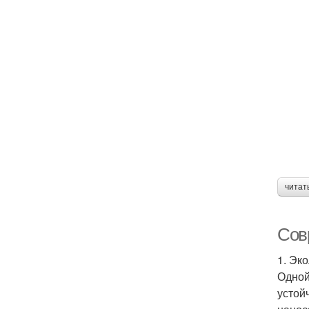
читат
Сов
1. Эк
Одной
устой