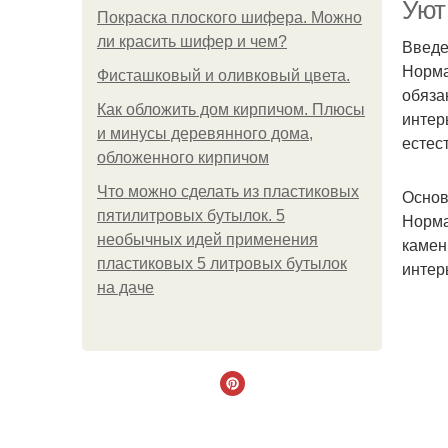
Уют
Покраска плоского шифера. Можно
ли красить шифер и чем?
Введе
Норма
Ди
Фисташковый и оливковый цвета.
обяза
Как обложить дом кирпичом. Плюсы
интер
и минусы деревянного дома,
естес
обложенного кирпичом
Что можно сделать из пластиковых
Основ
пятилитровых бутылок. 5
Норма
необычных идей применения
камен
пластиковых 5 литровых бутылок
интер
Ме
на даче