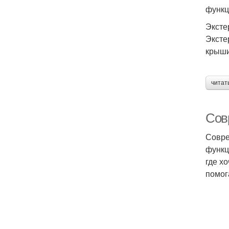
функц
Эксте
Эксте
крыши
читат
Сов
Совре
функц
где х
помог