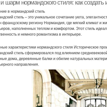
 и шарм нормандского стиля: как создать
ние в нормандский стиль
ндский стиль – это уникальное сочетание уюта, элегантно
зайн для компактной
Тренды в дизайне
Ид
н французскому региону Нормандия, где мягкий климат и 
кухни
ьеров, наполненных теплом и комфортом. Этот стиль идеаль
твенность и немного романтизма в интерьере.
Квартиры в
Бюджетный дизайн
Сов
ные характеристики нормандского стиля Историческое пр
современном стиле
ндский стиль сформировался под влиянием средневековой 
ные дома, деревянные балки и обилие натуральных материа
ьерного направления.
тры в современном
стиле