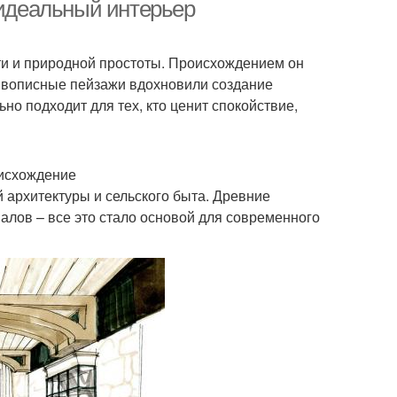
интерьера
 идеальный интерьер
сти и природной простоты. Происхождением он
еи для дизайна
Пространства в дизайне
живописные пейзажи вдохновили создание
но подходит для тех, кто ценит спокойствие,
ременный стиль
Модный дизайн
оисхождение
архитектуры и сельского быта. Древние
лов – все это стало основой для современного