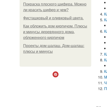
Покраска плоского шифера. Можно
ли красить шифер и чем?
К
Фисташковый и оливковый цвета.
К
Как обложить дом кирпичом. Плюсы
К
и минусы деревянного дома,
обложенного кирпичом
Проекты дом шалаш. Дом-шалаш:
плюсы и минусы
К
К
К
М
Ч
П