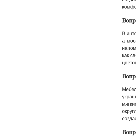
комфо
Вопр
В инт
атмос
напом
как с
цвето
Вопр
Мебел
украш
мягки
округ
созда
Вопро