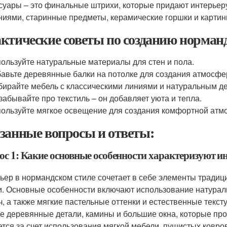
суары – это финальные штрихи, которые придают интерьеру
ниями, старинные предметы, керамические горшки и карти
ктические советы по созданию норман
ользуйте натуральные материалы для стен и пола.
авьте деревянные балки на потолке для создания атмосфе
ирайте мебель с классическими линиями и натуральным д
забывайте про текстиль – он добавляет уюта и тепла.
ользуйте мягкое освещение для создания комфортной атм
занные вопросы и ответы:
ос 1: Какие основные особенности характеризуют и
ьер в нормандском стиле сочетает в себе элементы традиц
и. Основные особенности включают использование натураль
ч, а также мягкие пастельные оттенки и естественные текст
е деревянные детали, камины и большие окна, которые про
ется за счет использования мягкой мебели, пушистых ковров