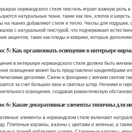
ерьерах нормандского стиля текстиль играет важную роль 
ьзуются натуральные ткани, такие как лен, хлопок и шерсть
ы на тканях добавляют стиля и тепло. Чехлы для подушек, 
иалов с натуральной текстурой, что подчеркивает естествен
ния акцентов, таких как пледы и коврики, которые дополняю
ос 5: Как организовать освещение в интерьере норм
ение в интерьере нормандского стиля должно быть мягким
ное освещение может быть представлено канделябрами и
лическими деталями. Свечи и фонарики с мягким светом та
вается за счет больших окон и светлых штор. Ночники и ги
нительного освещения, создавая романтическую обстановк
ос 6: Какие декоративные элементы типичны для н
ативные элементы в нормандском стиле включают натура
ду. Плетеные корзины, вазоны с цветами и зеленью, а такж
альных тканей добавляют шарма. Старинные картины, кера