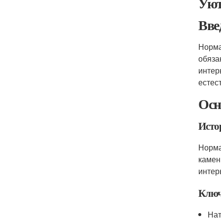
Уют
Вве
Норма
обяза
интер
естес
Осн
Исто
Норма
камен
интер
Ключ
Нат