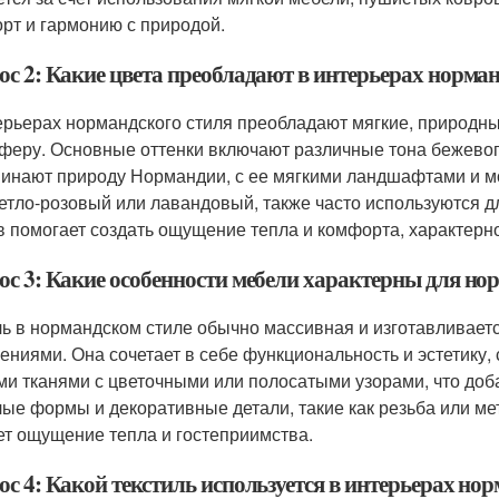
рт и гармонию с природой.
ос 2: Какие цвета преобладают в интерьерах норман
ерьерах нормандского стиля преобладают мягкие, природны
феру. Основные оттенки включают различные тона бежевого,
инают природу Нормандии, с ее мягкими ландшафтами и мо
ветло-розовый или лавандовый, также часто используются 
в помогает создать ощущение тепла и комфорта, характерно
ос 3: Какие особенности мебели характерны для но
ь в нормандском стиле обычно массивная и изготавливаетс
ениями. Она сочетает в себе функциональность и эстетику,
ми тканями с цветочными или полосатыми узорами, что доб
лые формы и декоративные детали, такие как резьба или ме
ет ощущение тепла и гостеприимства.
с 4: Какой текстиль используется в интерьерах но