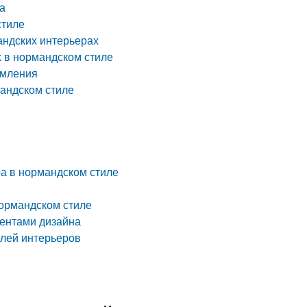
а
стиле
андских интерьерах
 в нормандском стиле
рмления
мандском стиле
ра в нормандском стиле
нормандском стиле
ментами дизайна
илей интерьеров