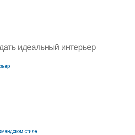
здать идеальный интерьер
ерьер
рмандском стиле