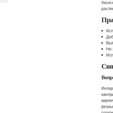
Аксес
расте
Пра
Исп
Доб
Выб
Не 
Исп
Свя
Вопр
Интер
кантр
кирпи
резны
созда