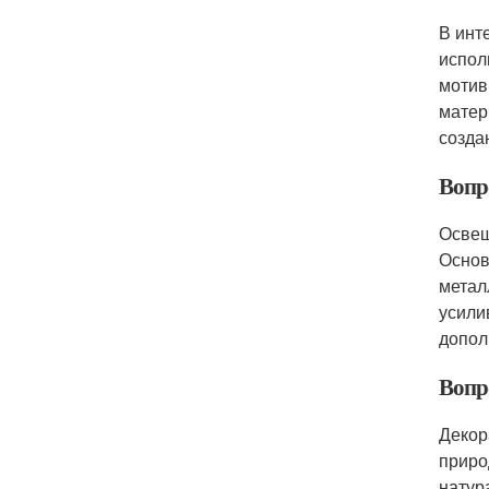
В инт
испол
мотив
матер
созда
Вопр
Освещ
Основ
метал
усили
допол
Вопр
Декор
приро
натур