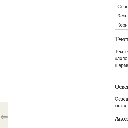
Сер
Зел
Кори
Текс
Текст
хлопо
шарма
Осве
Освещ
метал
⇦
Аксе