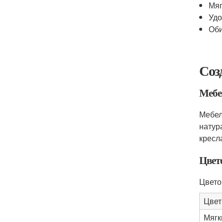
Мяг
Удо
Оби
Соз
Мебе
Мебел
натур
кресл
Цвет
Цвето
Цвет
Мягк