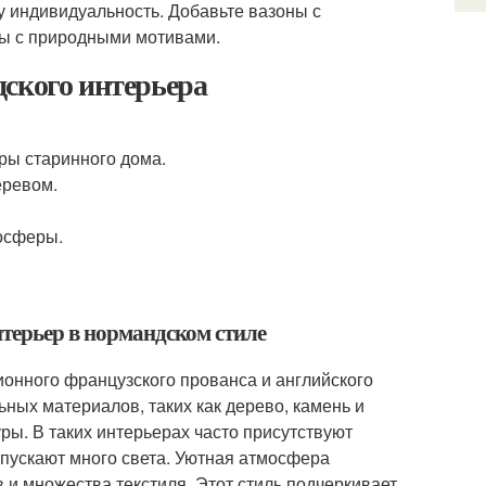
 индивидуальность. Добавьте вазоны с
ны с природными мотивами.
дского интерьера
ры старинного дома.
еревом.
осферы.
нтерьер в нормандском стиле
ионного французского прованса и английского
ных материалов, таких как дерево, камень и
уры. В таких интерьерах часто присутствуют
пускают много света. Уютная атмосфера
 и множества текстиля. Этот стиль подчеркивает