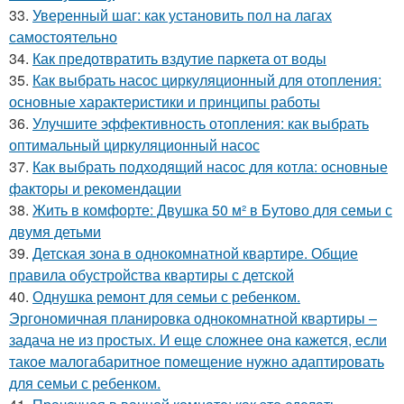
33.
Уверенный шаг: как установить пол на лагах
самостоятельно
34.
Как предотвратить вздутие паркета от воды
35.
Как выбрать насос циркуляционный для отопления:
основные характеристики и принципы работы
36.
Улучшите эффективность отопления: как выбрать
оптимальный циркуляционный насос
37.
Как выбрать подходящий насос для котла: основные
факторы и рекомендации
38.
Жить в комфорте: Двушка 50 м² в Бутово для семьи с
двумя детьми
39.
Детская зона в однокомнатной квартире. Общие
правила обустройства квартиры с детской
40.
Однушка ремонт для семьи с ребенком.
Эргономичная планировка однокомнатной квартиры –
задача не из простых. И еще сложнее она кажется, если
такое малогабаритное помещение нужно адаптировать
для семьи с ребенком.