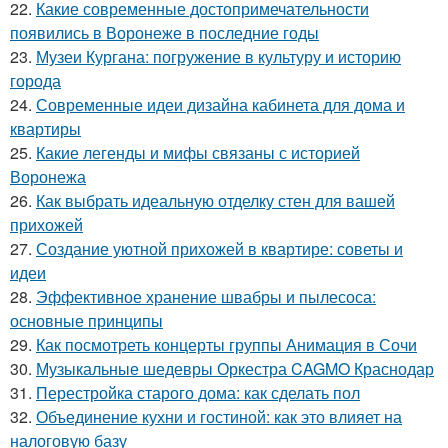
22.
Какие современные достопримечательности
появились в Воронеже в последние годы
23.
Музеи Кургана: погружение в культуру и историю
города
24.
Современные идеи дизайна кабинета для дома и
квартиры
25.
Какие легенды и мифы связаны с историей
Воронежа
26.
Как выбрать идеальную отделку стен для вашей
прихожей
27.
Создание уютной прихожей в квартире: советы и
идеи
28.
Эффективное хранение швабры и пылесоса:
основные принципы
29.
Как посмотреть концерты группы Анимация в Сочи
30.
Музыкальные шедевры Оркестра CAGMO Краснодар
31.
Перестройка старого дома: как сделать пол
32.
Объединение кухни и гостиной: как это влияет на
налоговую базу