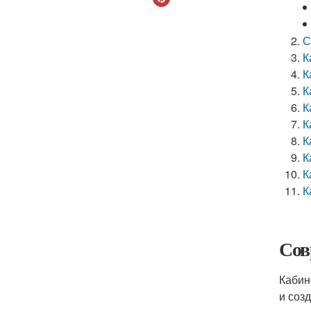
С
К
К
К
К
К
К
К
К
К
Сов
Кабин
и соз