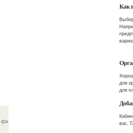
Как 
Выбор
Напри
предп
вариа
Орга
Хорош
для х
для п
Доба
Кабин
⇦
вас. 