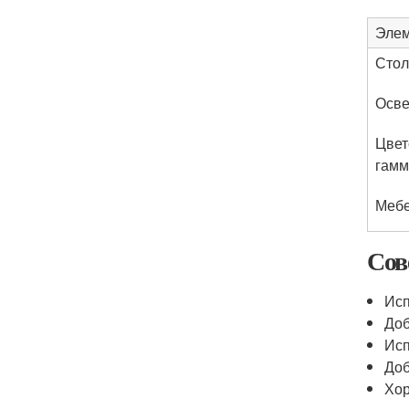
Эле
Стол
Осв
Цвет
гамм
Меб
Сов
Исп
Доб
Исп
Доб
Хор