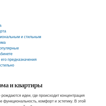
а
орта
циональным и стильным
ома
популярные
абинете
т его предназначения
 стильно
дома и квартиры
е рождаются идеи, где происходит концентрация
е функциональность, комфорт и эстетику. В этой