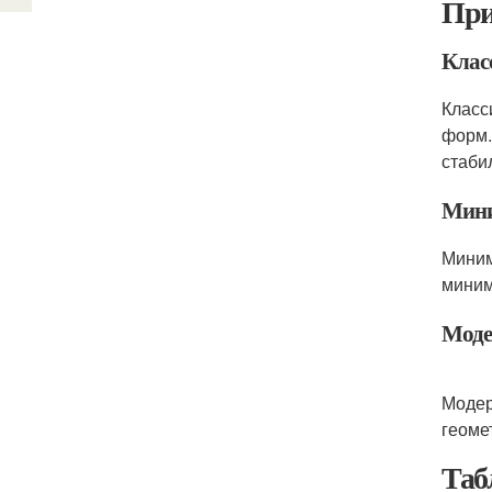
При
Клас
Класс
форм.
стаби
Мини
Миним
миним
Моде
Модер
геоме
Таб