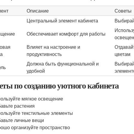
мент
Описание
Советы
Центральный элемент кабинета
Выбирай
Использ
ещение
Обеспечивает комфорт для работы
освеще
овая
Влияет на настроение и
Отдавай
а
продуктивность
цветам
Должна быть функциональной и
Выбирай
ель
удобной
элемент
еты по созданию уютного кабинета
ользуйте мягкое освещение
авьте растения
ользуйте текстильные элементы
авьте личные вещи
ошо организуйте пространство