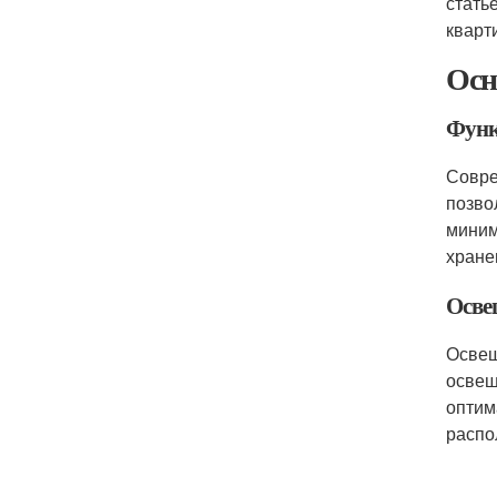
стать
кварт
Осн
Функ
Совре
позво
миним
хране
Осве
Освещ
освещ
оптим
распо