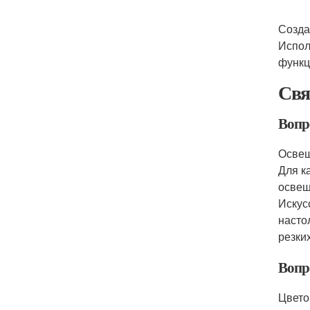
Созда
Испол
функц
Свя
Вопр
Освещ
Для к
освещ
Искус
насто
резки
Вопр
Цвето