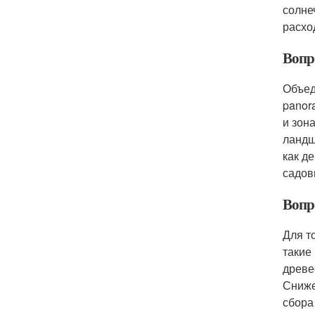
солне
расхо
Вопр
Объед
panor
и зон
ландш
как д
садов
Вопр
Для т
такие
древе
Сниже
сбора