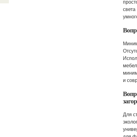
прост
света
умног
Вопр
Миним
Отсут
Испол
мебел
миним
и сов
Вопр
заго
Для с
эколо
униве
для ф