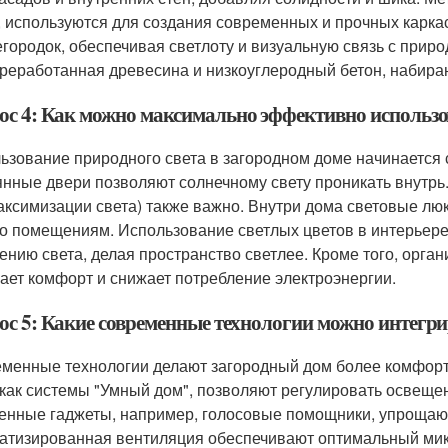
, используются для создания современных и прочных карка
егородок, обеспечивая светлоту и визуальную связь с приро
ереработанная древесина и низкоуглеродный бетон, набира
ос 4: Как можно максимально эффективно использов
ьзование природного света в загородном доме начинается 
янные двери позволяют солнечному свету проникать внутрь.
аксимизации света) также важно. Внутри дома световые лю
по помещениям. Использование светлых цветов в интерьере
ению света, делая пространство светлее. Кроме того, орган
ает комфорт и снижает потребление электроэнергии.
ос 5: Какие современные технологии можно интегрир
менные технологии делают загородный дом более комфорт
 как системы "Умный дом", позволяют регулировать освещен
енные гаджеты, например, голосовые помощники, упрощаю
атизированная вентиляция обеспечивают оптимальный мик