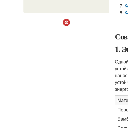
К
К
Сов
1. 
Одной
устой
нанос
устой
энерг
Мате
Пере
Бамб
Солн