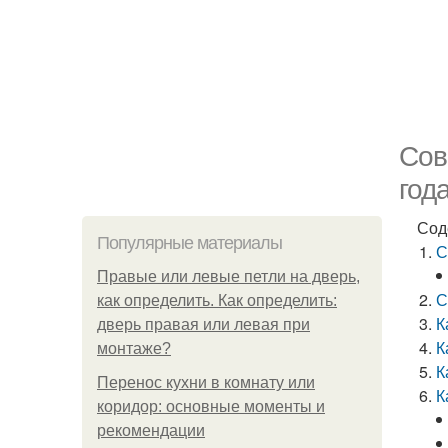
Сов
год
Сод
Популярные материалы
С
Правые или левые петли на дверь,
С
как определить. Как определить:
К
дверь правая или левая при
К
монтаже?
К
Перенос кухни в комнату или
К
коридор: основные моменты и
рекомендации