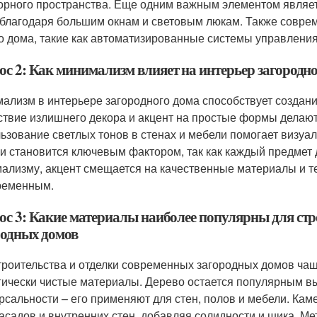
орного пространства. Еще одним важным элементом являе
 благодаря большим окнам и световым люкам. Также совре
о дома, такие как автоматизированные системы управлени
ос 2: Как минимализм влияет на интерьер загородн
ализм в интерьере загородного дома способствует создан
ствие излишнего декора и акцент на простые формы делаю
ьзование светлых тонов в стенах и мебели помогает визу
и становится ключевым фактором, так как каждый предмет 
ализму, акцент смещается на качественные материалы и те
ременным.
ос 3: Какие материалы наиболее популярны для стр
родных домов
троительства и отделки современных загородных домов чащ
гически чистые материалы. Дерево остается популярным в
рсальности – его применяют для стен, полов и мебели. Камен
асадов и внутренних стен, добавляя солидности и шика. Ме