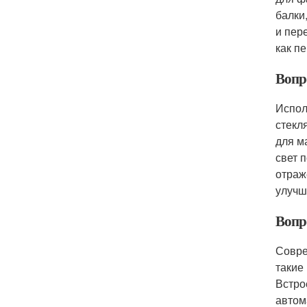
балки
и пер
как п
Вопр
Испол
стекл
для м
свет 
отраж
улучш
Вопр
Совре
такие
Встро
автом