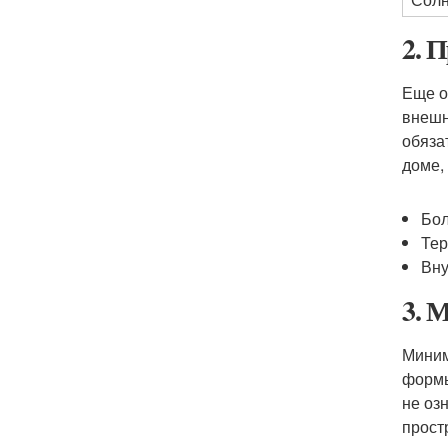
2. 
Еще о
внешн
обяза
доме,
Бол
Тер
Вну
3. 
Миним
формы
не оз
прост