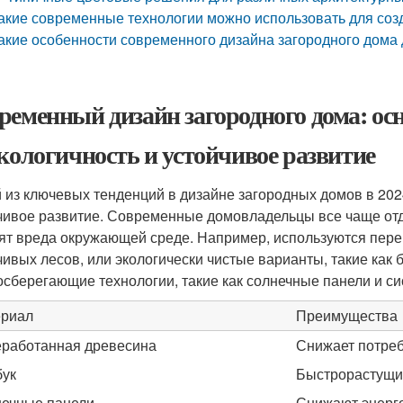
акие современные технологии можно использовать для соз
акие особенности современного дизайна загородного дома
ременный дизайн загородного дома: осн
Экологичность и устойчивое развитие
 из ключевых тенденций в дизайне загородных домов в 2024
чивое развитие. Современные домовладельцы все чаще от
ят вреда окружающей среде. Например, используются пере
чивых лесов, или экологически чистые варианты, такие как
осберегающие технологии, такие как солнечные панели и с
риал
Преимущества
работанная древесина
Снижает потреб
ук
Быстрорастущи
ечные панели
Снижают энерг