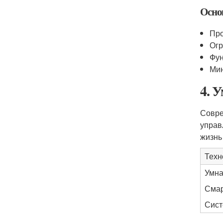
Осно
Про
Огр
Фун
Мин
4. 
Совре
управ
жизнь
Техн
Умна
Смар
Сист