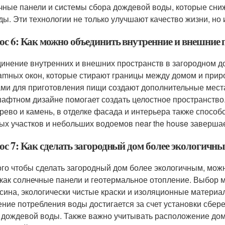
чные панели и системы сбора дождевой воды, которые сни
ды. Эти технологии не только улучшают качество жизни, но
ос 6: Как можно объединить внутренние и внешние 
инение внутренних и внешних пространств в загородном до
amных окон, которые стирают границы между домом и прир
ами для приготовления пищи создают дополнительные места
афтном дизайне помогает создать целостное пространство
ерево и камень, в отделке фасада и интерьера также способс
ых участков и небольших водоемов near the house заверш
ос 7: Как сделать загородный дом более экологичн
ого чтобы сделать загородный дом более экологичным, мож
 как солнечные панели и геотермальное отопление. Выбор 
сина, экологически чистые краски и изоляционные матери
ние потребления воды достигается за счет установки сбер
 дождевой воды. Также важно учитывать расположение дома