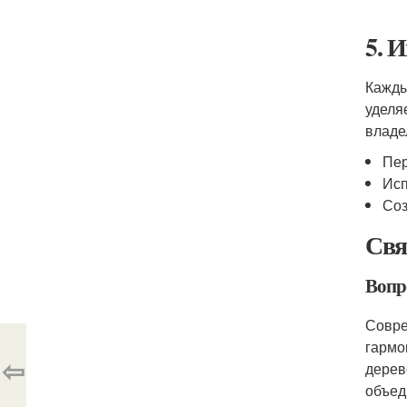
5. 
Кажды
уделя
владе
Пер
Исп
Соз
Свя
Вопр
Совре
гармо
⇦
дерев
объед