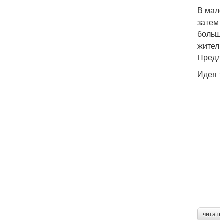
В мал
затем
больш
жител
Предл
Идея 
читат