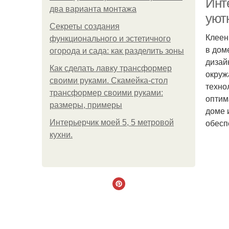
Инт
два варианта монтажа
уют
Секреты создания
Клеен
функционального и эстетичного
в дом
огорода и сада: как разделить зоны
дизай
Как сделать лавку трансформер
окруж
своими руками. Скамейка-стол
техно
трансформер своими руками:
оптим
размеры, примеры
доме 
обесп
Интерьерчик моей 5, 5 метровой
кухни.