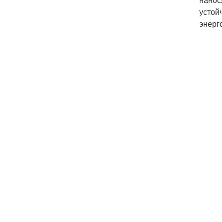
устой
энерг