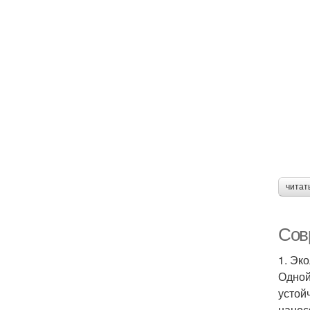
читат
Сов
1. Эк
Одной
устой
нанос