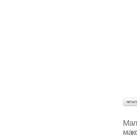
читат
Мал
мак