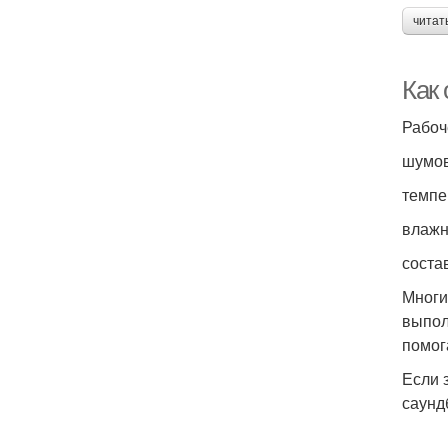
читат
Как 
Рабоч
шумо
темпе
влажн
соста
Многи
выпол
помог
Если 
саунд