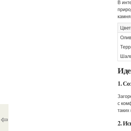
В инт
приро
камня
Цвет
Оли
Терр
Шал
Иде
1. Со
Загор
с ком
таких
⇦
2. И