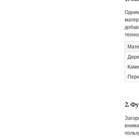
Одним
матер
добав
техно
Мате
Дер
Каме
Пере
2. Ф
Загор
внима
польз