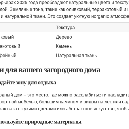
ерьерах 2025 года преобладают натуральные цвета и текст
дой. Земляные тона, такие как оливковый, терракотовый и
 и натуральной ткани. Это создает уютную иorganic атмосф
Текстура
вковый
Дерево
акотовый
Камень
фейный
Натуральная ткань
и для вашего загородного дома
здайте зону для отдыха
одный дом – это место, где можно расслабиться и насладит
фортной мебелью, большим камином и видом на лес или сад
 как ваза с сухими цветами или абстрактное искусство, что
спользуйте природные материалы