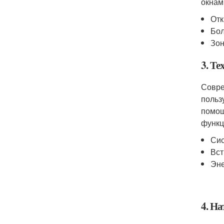
окнам
Отк
Бол
Зон
3. Т
Совре
польз
помощ
функц
Сис
Вст
Эне
4. Н