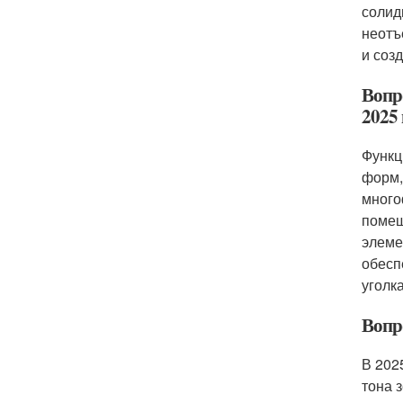
солид
неотъ
и соз
Вопр
2025 
Функц
форм,
много
помещ
элеме
обесп
уголк
Вопро
В 202
тона 