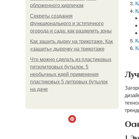
К
обложенного кирпичом
К
Секреты создания
функционального и эстетичного
огорода и сада: как разделить зоны
К
Как зашить дырку на трикотаже. Как
К
«зашить» дырочку на трикотаже
Что можно сделать из пластиковых
пятилитровых бутылок. 5
Луч
необычных идей применения
пластиковых 5 литровых бутылок
Загор
на даче
дизай
техно
тренд
Осн
1. Эк