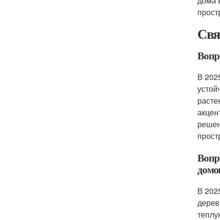
дома 
прост
Свя
Вопр
В 202
устой
расте
акцен
решен
прост
Вопр
домов
В 202
дерев
теплу