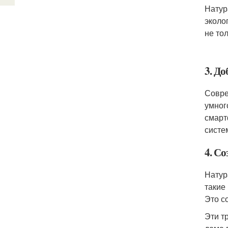
Натур
эколо
не то
3. До
Совре
умног
смарт
систе
4. С
Натур
такие
Это с
Эти т