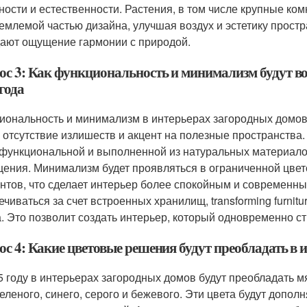
ности и естественности. Растения, в том числе крупные ко
емлемой частью дизайна, улучшая воздух и эстетику простр
дают ощущение гармонии с природой.
ос 3: Как функциональность и минимализм будут в
года
иональность и минимализм в интерьерах загородных домов
 отсутствие излишеств и акцент на полезные пространства.
функциональной и выполненной из натуральных материалов
ения. Минимализм будет проявляться в ограниченной цвет
нтов, что сделает интерьер более спокойным и современны
ечиваться за счет встроенных хранилищ, transforming furnit
а. Это позволит создать интерьер, который одновременно с
с 4: Какие цветовые решения будут преобладать в и
5 году в интерьерах загородных домов будут преобладать мя
зеленого, синего, серого и бежевого. Эти цвета будут допо