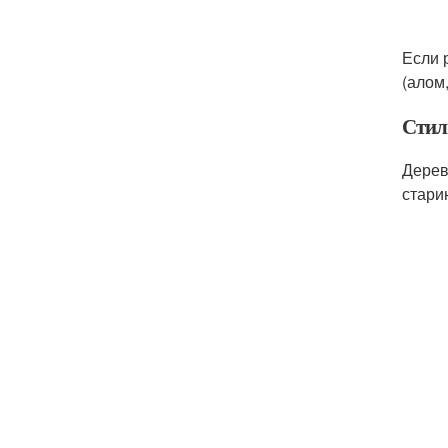
Если 
(алом
Стил
Дерев
стари