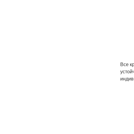
Все к
устой
индив