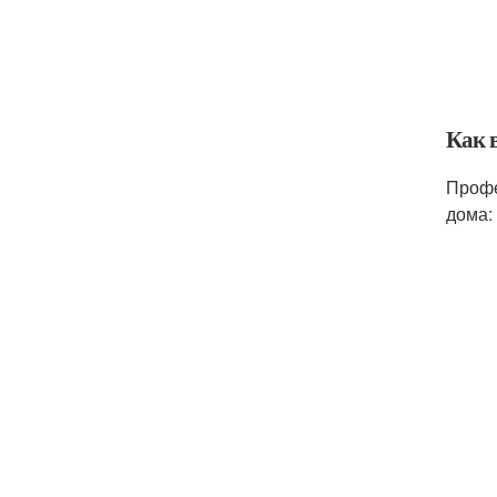
Как 
Профе
дома: