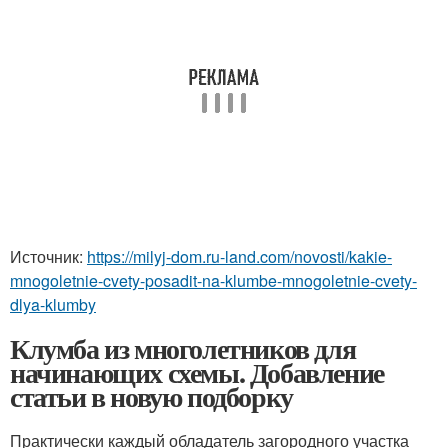
Источник:
https://milyj-dom.ru-land.com/novosti/kakie-
mnogoletnie-cvety-posadit-na-klumbe-mnogoletnie-cvety-
dlya-klumby
Клумба из многолетников для
начинающих схемы. Добавление
статьи в новую подборку
Практически каждый обладатель загородного участка