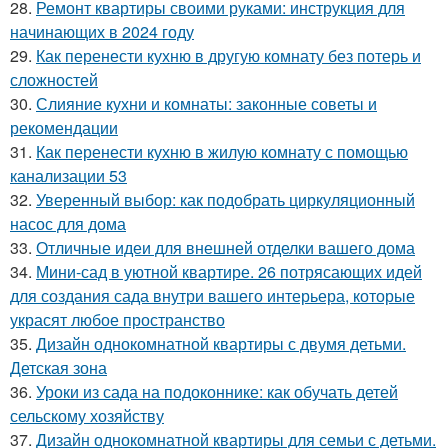
28.
Ремонт квартиры своими руками: инструкция для
начинающих в 2024 году
29.
Как перенести кухню в другую комнату без потерь и
сложностей
30.
Слияние кухни и комнаты: законные советы и
рекомендации
31.
Как перенести кухню в жилую комнату с помощью
канализации 53
32.
Уверенный выбор: как подобрать циркуляционный
насос для дома
33.
Отличные идеи для внешней отделки вашего дома
34.
Мини-сад в уютной квартире. 26 потрясающих идей
для создания сада внутри вашего интерьера, которые
украсят любое пространство
35.
Дизайн однокомнатной квартиры с двумя детьми.
Детская зона
36.
Уроки из сада на подоконнике: как обучать детей
сельскому хозяйству
37.
Дизайн однокомнатной квартиры для семьи с детьми.