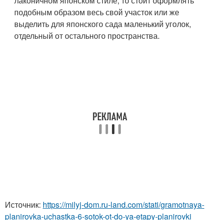
лаконичном японском стиле, то стоит оформлять
подобным образом весь свой участок или же
выделить для японского сада маленький уголок,
отдельный от остального пространства.
Источник:
https://milyj-dom.ru-land.com/stati/gramotnaya-
planirovka-uchastka-6-sotok-ot-do-ya-etapy-planirovki