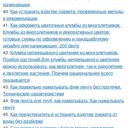
начинающих
40.
Как устранить вздутие паркета: проверенные методы
и рекомендации
41.
Как оформить цветочные клумбы из многолетников.
Клумбы из многолетников и декоративных цветов:
готовые схемы по оформлению и ландшафтному
дизайну для начинающих, 200 фото
42.
Клумба непрерывного цветения из многолетников.
Подбор растений Для клумбы непрерывного цветения
можно использовать, как многолетние, так и однолетние,
и двулетние растения. Причем рациональнее всего
оказывается
43.
Как правильно наматывать фум-ленту без протечки.
Технические характеристики
44.
Фум лента для труб, как наматывать. Как наматывать
ленту
45.
Как предотвратить и устранить вздутие паркета от
воды без разборки
46.
Стандартные размеры базальтового утеплителя.