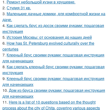
1.
Ремонт небольшой кузни в хрущевке.
2.
Студия 31 кв.
3.
Маленькие дачные домики, для комфортной жизни на
даче.
4.
Как сделать брус из досок своими руками: пошаговая
инструкция
5.
История Москвы: от основания до наших дней
6.
How has St. Petersburg evolved culturally over the
centuries
7.
Клееный брус своими руками: пошаговая инструкция
для начинающих
8.
Как сделать клееный брус своими руками: пошаговая
инструкция
9.
Клееный брус своими руками: пошаговая инструкция
для начинающих
10.
Дом из бруса своими руками: пошаговая инструкция
для начинающих
11.
Here is a list of 10 questions based on the thought
process about the city of Chita, covering various aspects