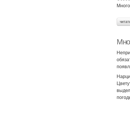
Много
читат
Мно
Непри
обяза
появл
Нарц
Цвету
выдел
погод