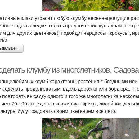
ативные злаки украсят любую клумбу весеннецветущие рас
ичные. здесь следует отдать предпочтение культурам, не 
им для других цветников): подойдут нарциссы , крокусы , ир
ски .
ь дальше →
 сделать клумбу из многолетников. Садов
олнцелюбивых клумб характерны растения с бледными или 
ик сделать продолговатым: вдоль дорожки или бордюра. Чт
 повторять высадку одного и того же многолетника нескольк
 чем 70-100 см. Здесь высаживают ирисы, лилейник, дельф
ультуры будут радовать своим цветением все лето.