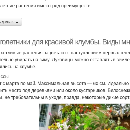
летние растения имеют ряд преимуществ:
ь дальше →
голетники для красивой клумбы. Виды мн
хотливые растения зацветают с наступлением первых теплых
тельно убирать на зиму. Луковицы можно оставлять в земл
ялись на клумбе.
иссы
т с марта по май. Максимальная высота — 60 см. Идеально 
ить место под деревьями или около кустарников. Белосне
ы, не требовательны в уходе, правда, некоторые дикие сор