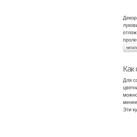
Декор
луков
отлож
проле
читат
Как
Для с
цветн
можно
менее
Эти к