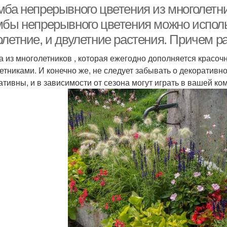
мба непрерывного цветения из многолетн
мбы непрерывного цветения можно использ
олетние, и двулетние растения. Причем р
а из многолетников , которая ежегодно дополняется красо
етниками. И конечно же, не следует забывать о декоративно
ативны, и в зависимости от сезона могут играть в вашей к