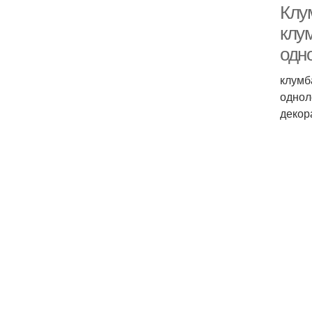
Клу
клу
одн
клумб
однол
декор