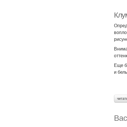
Клу
Опред
вопло
рисун
Внима
оттен
Еще б
и белы
читат
Вас