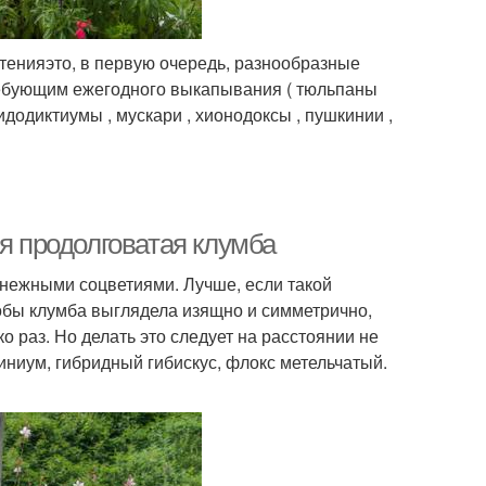
тенияэто, в первую очередь, разнообразные
требующим ежегодного выкапывания ( тюльпаны
идодиктиумы , мускари , хионодоксы , пушкинии ,
ая продолговатая клумба
нежными соцветиями. Лучше, если такой
обы клумба выглядела изящно и симметрично,
о раз. Но делать это следует на расстоянии не
иниум, гибридный гибискус, флокс метельчатый.