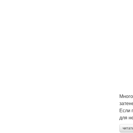
Много
затен
Если 
для н
читат