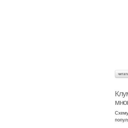
читат
Клу
мно
Схему
попул