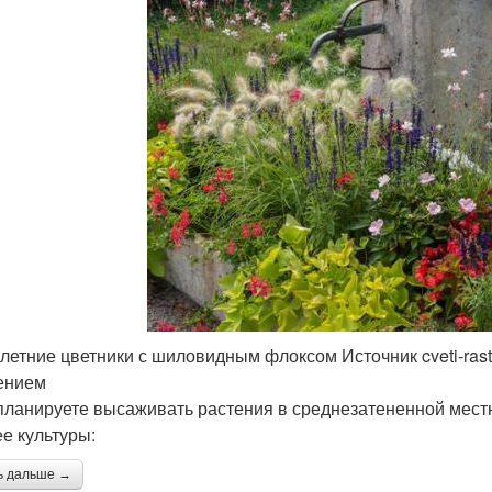
летние цветники с шиловидным флоксом Источник cveti-rast
ением
планируете высаживать растения в среднезатененной мест
ее культуры:
ь дальше →