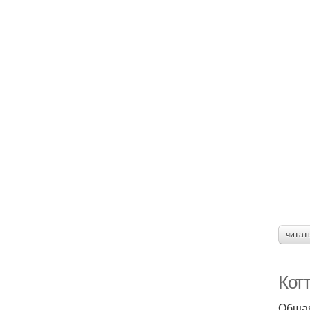
читат
Кот
Общая