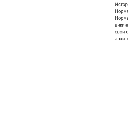
Истор
Норма
Норма
викин
свои 
архит