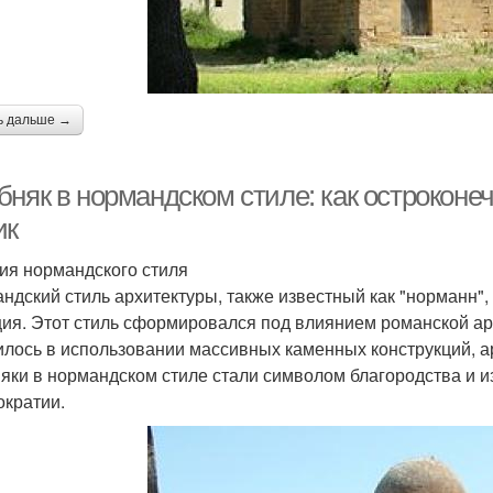
ь дальше →
бняк в нормандском стиле: как острокон
ик
ия нормандского стиля
ндский стиль архитектуры, также известный как "норманн",
ия. Этот стиль сформировался под влиянием романской арх
илось в использовании массивных каменных конструкций, ар
яки в нормандском стиле стали символом благородства и и
ократии.