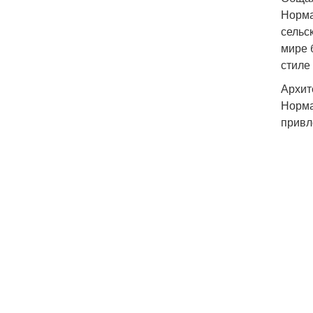
Норма
сельс
мире 
стиле
Архит
Норма
привл