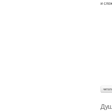
и сло
читат
Душ