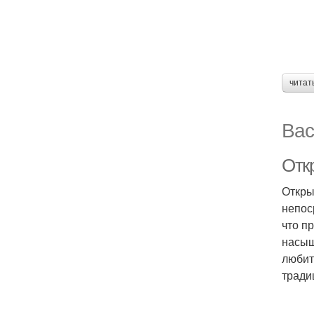
читат
Вас
Отк
Откры
непос
что п
насыщ
любит
тради