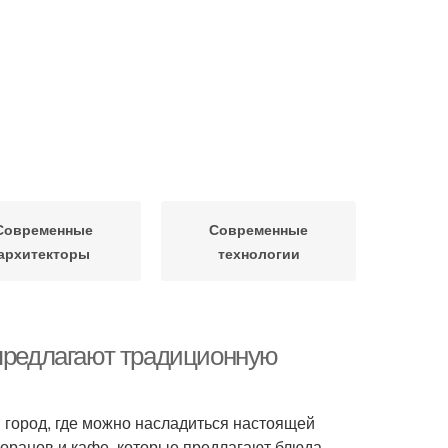
Современные
Современные
архитекторы
технологии
 предлагают традиционную
и город, где можно насладиться настоящей
торанов и кафе, которые предлагают блюда,