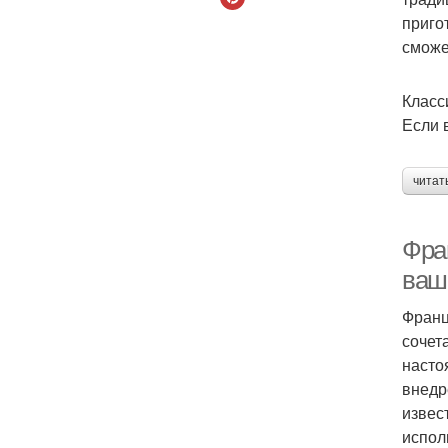
приго
сможе
Класс
Если 
читат
Фран
ваш
Франц
сочет
насто
внедр
извес
испол