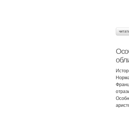
читат
Осо
обл
Истор
Норма
Франц
отраз
Особн
арист