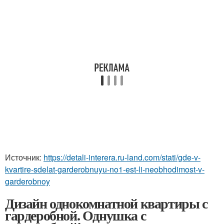
Источник:
https://detali-interera.ru-land.com/stati/gde-v-
kvartire-sdelat-garderobnuyu-no1-est-li-neobhodimost-v-
garderobnoy
Дизайн однокомнатной квартиры с
гардеробной. Однушка с