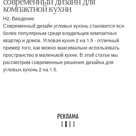
современный дизайн для
компактной кухни
H2. Введение
Информация про
Современный дизайн угловых кухонь становится все
Линейная планировка
угловые кухни
более популярным среди владельцев компактных
квартир и домов. Угловая кухня 2 на 1.5 - отличный
пример того, как можно максимально использовать
пространство в маленькой кухне. В этой статье мы
Г-образная планировка
П-образная планировка
рассмотрим современные решения дизайна для
угловых кухонь 2 на 1.5.
Параллельная
Грамотная планировка
планировка
Планировки в
Идеальная планировка
маленькой