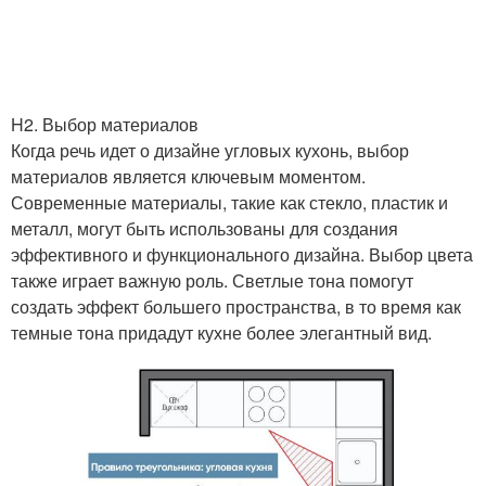
Планировки с
Разные планировки
примерами
H2. Выбор материалов
Когда речь идет о дизайне угловых кухонь, выбор
материалов является ключевым моментом.
Угловые гарнитуры
Планировка на кухне
Современные материалы, такие как стекло, пластик и
металл, могут быть использованы для создания
эффективного и функционального дизайна. Выбор цвета
также играет важную роль. Светлые тона помогут
создать эффект большего пространства, в то время как
Мебель в угловой кухне
темные тона придадут кухне более элегантный вид.