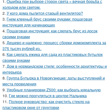
1.
Ошибка при выборе сторон света = вечная борьба с
холодом или светом.
2.
У кого дома пылитcя cтарый вентилятор?
3.
Гнем клееный брус своими руками: пошаговая
инструкция для начинающих
4.
Пошаговая инструкция: как сделать брус из досок
своими руками
5.
Дешево и надежно: процесс сборки домокомплекта за
375 тысяч рублей из..
6.
Как сделать ежика для сада из пластиковых бутылок
своими руками
7.
Дом в нормандском стиле: особенности архитектуры и
интерьера
8.
Группа Бутырка в Новокузнецке: даты выступлений и
места проведения
9.
Удобные планировки Z500: как выбрать идеальную
10.
Где можно прогуляться в центре Нальчика
11.
Полное руководство: как очистить стекло на
пластиковом окне от грунтовки