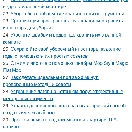
ведро в маленькой квартире
22.
Уборка без проблем: где хранить свои инструменты
23.
Организация пространства: как правильно хранить
инвентарь для уборки
24.
Укротите швабру и ведро: где хранить их в ванной
комнате
25.
Сохраняйте свой уборочный инвентарь на долгие
годы с помощью этих простых советов
26.
Отжим и чистота с помощью швабры Mop Style Magic
Flat Mop
27.
Как сделать идеальный пол за 20 минут:
проверенные методы и советы
28.
Устранение лагов на бетонном полу: эффективные
методы и инструменты
29.
Укладка деревянного пола на лагах: простой способ
создать идеальный пол
30.
Простой ремонт в однокомнатной квартире: DIY-
вариант