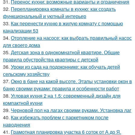
31.
Перенос кухни: возможные варианты и ограничения
32.
Перепланировка комнаты в кухню: как создать
функциональный и уютный интерьер
33.
Как перенести кухню в жилую комнату с помощью
канализации 53
34.
Отопление на насосе: как выбрать правильный насос
для своего дома
35.
Детская зона в однокомнатной квартире. Общие
правила обустройства квартиры с детской
36.
Уроки из сада на подоконнике: как обучать детей
сельскому хозяйству
37.
Окно в бане на какой высоте. Этапы установки окон в
баню своими руками: правила и особенности работ
38.
Угловая кухня 2 на 1.5: современный дизайн для
компактной кухни
39.
Черновой пол на лагах своими руками. Установка лаг
40.
Как избежать проблем с паркетником после
наводнения
41.
Грамотная планировка участка 6 соток от А до Я.