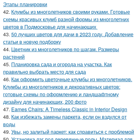
Этапы планировки
42.
Клумбы из многолетников своими руками. Готовые
схемы красивых клумб разной формы из многолетних
цветов в Подмосковье для начинающих
43.
50 лучших цветов для дачи в 2023 году. Добавление
статьи в новую подборку
44.
Цветник из многолетников по шагам. Размеры
растений
45.
Планировка сада и огорода на участка. Как
правильно выбрать место для сада
46.
Как оформить цветочные клумбы из многолетников.
Клумбы из многолетников и декоративных цветов:
готовые схемы по оформлению и ландшафтному
дизайну для начинающих, 200 фото
47.
Eames Chairs: A Timeless Classic in Interior Design
48.
Как избежать замены паркета, если он вздулся от
воды
49.
Увы, но залитый паркет: как справиться с проблемой
50.
Установка лаг под деревянные полы. Материал для