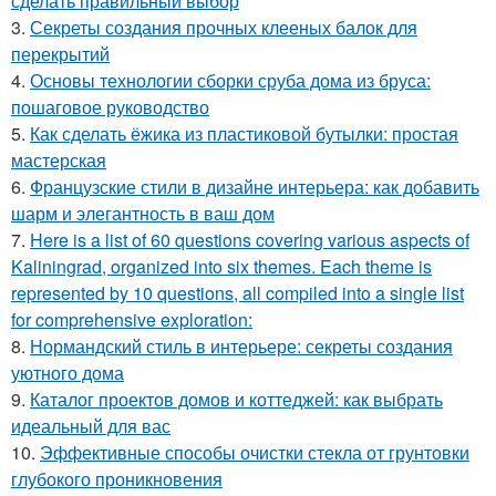
сделать правильный выбор
3.
Секреты создания прочных клееных балок для
перекрытий
4.
Основы технологии сборки сруба дома из бруса:
пошаговое руководство
5.
Как сделать ёжика из пластиковой бутылки: простая
мастерская
6.
Французские стили в дизайне интерьера: как добавить
шарм и элегантность в ваш дом
7.
Here is a list of 60 questions covering various aspects of
Kaliningrad, organized into six themes. Each theme is
represented by 10 questions, all compiled into a single list
for comprehensive exploration:
8.
Нормандский стиль в интерьере: секреты создания
уютного дома
9.
Каталог проектов домов и коттеджей: как выбрать
идеальный для вас
10.
Эффективные способы очистки стекла от грунтовки
глубокого проникновения