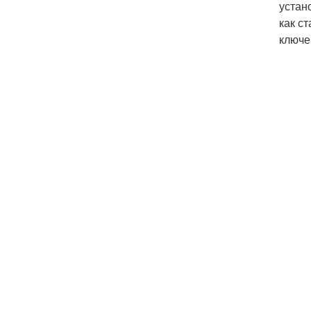
устан
как с
ключе