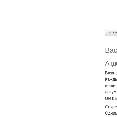
читат
Вас
А гд
Важно
Кажды
вещи 
докум
мы ра
Секре
Одним