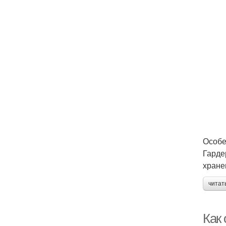
Особе
Гарде
хране
читат
Как