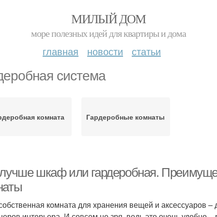
МИЛЫЙ ДОМ
море полезных идей для квартиры и дома
главная
новости
статьи
деробная система
рдеробная комната
Гардеробные комнаты
 лучше шкаф или гардеробная. Преимущес
наты
собственная комната для хранения вещей и аксессуаров – 
неров интерьера. И совсем не зря, ведь это очень удобно 