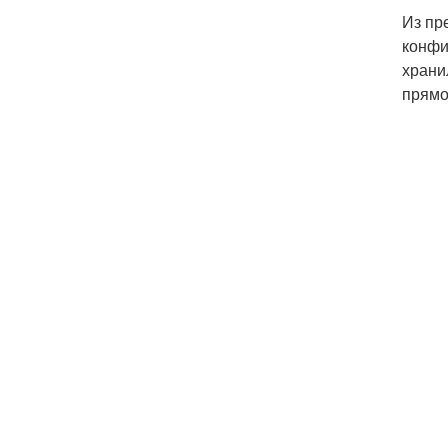
Из пр
конфи
храни
прямо