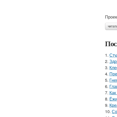
Проек
читат
Пос
1.
Сту
2.
Здр
3.
Кле
4.
Пре
5.
Гне
6.
Гла
7.
Как
8.
Ёжи
9.
Кре
10.
Со