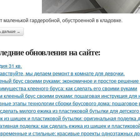
т маленькой гардеробной, обустроенной в кладовке.
ь дальше →
ледние обновления на сайте:
дия 31 кв.
авствуйте, мы делаем ремонт в комнате для девочки.
еный брус своими руками: экономичное и простое решение
имущества клееного бруса: как сделать его своими руками
м клееный брус своими руками: пошаговая инструкция для
вные этапы технологии сборки брусового дома: пошаговое 
 сделать милого ежика из пластиковой бутылки для детского
к из шишек и пластиковой бутылки: оригинальная поделка 
ативная поделка: как сделать ежика из шишек и пластиково
временные и стильные: красивые проекты одноэтажных д