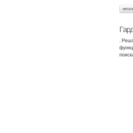
читат
Гар
. Реш
функц
поиск