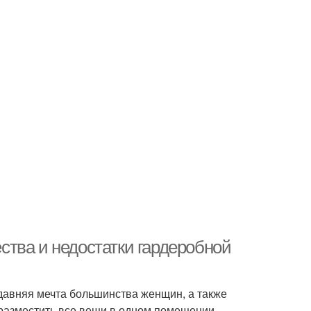
тва и недостатки гардеробной
давняя мечта большинства женщин, а также
– разместить все вещи в одном помещении.