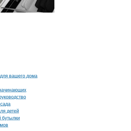
 для вашего дома
 начинающих
руководство
 сада
для детей
й бутылки
омов